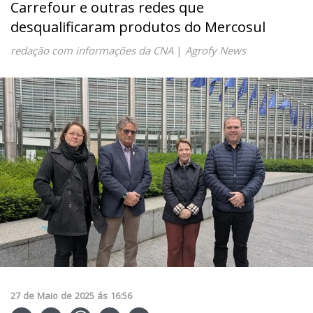
Carrefour e outras redes que
desqualificaram produtos do Mercosul
redação com informações da CNA
|
Agrofy News
27
de
Maio
de
2025
ás
16:56