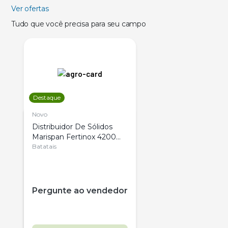
Ver ofertas
Tudo que você precisa para seu campo
Destaque
Novo
Distribuidor De Sólidos
Marispan Fertinox 4200
Citrus
Batatais
Pergunte ao vendedor