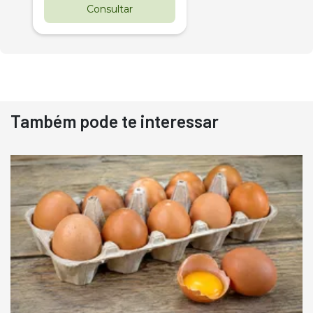
Consultar
Também pode te interessar
Destaque
Usado
Pá Carregadeira Cat 966
Ano 1987
Londrina
R$
145.000