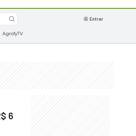
entrar
AgrofyTV
R$ 6