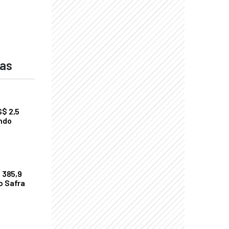
das
S$ 2,5
undo
$ 385,9
o Safra