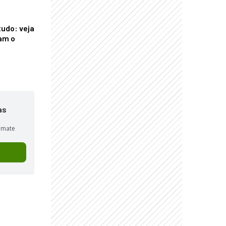
tudo: veja
am o
as
sumate