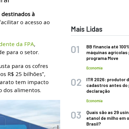
 destinados à
facilitar o acesso ao
Mais Lidas
idente da FPA
,
BB financia até 100
de para o setor.
máquinas agrícolas 
programa Move
usta para os cofres
Economia
os R$ 25 bilhões”,
ITR 2026: produtor d
 barato tem impacto
cadastros antes do 
o dos alimentos.
declaração
Economia
Quais são as 29 usi
etanol de milho em 
Brasil?