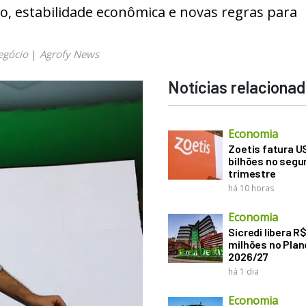
o, estabilidade econômica e novas regras para
egócio
|
Agrofy News
Notícias relaciona
Economia
Zoetis fatura U
bilhões no seg
trimestre
há 10 horas
Economia
Sicredi libera R
milhões no Plan
2026/27
há 1 dia
Economia