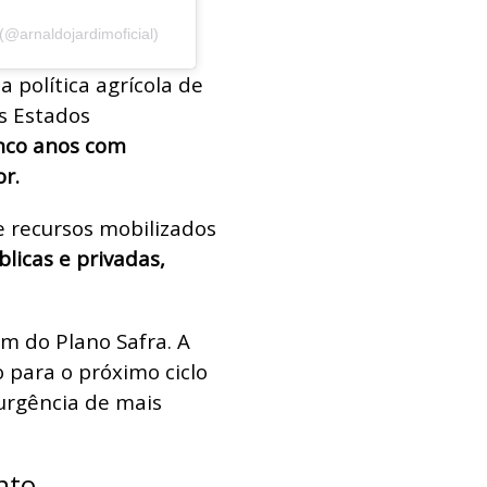
@arnaldojardimoficial)
 política agrícola de
s Estados
nco anos com
r.
e recursos mobilizados
licas e privadas,
m do Plano Safra. A
 para o próximo ciclo
 urgência de mais
nto