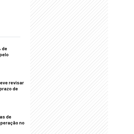
% de
pelo
eve revisar
prazo de
nas de
operação no