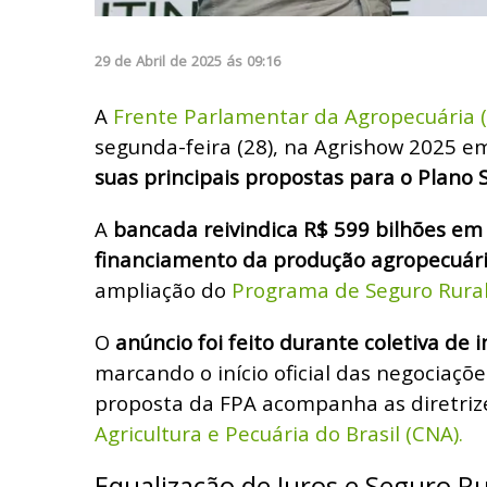
29
de
Abril
de
2025
ás
09:16
A
Frente Parlamentar da Agropecuária 
segunda-feira (28), na Agrishow 2025 em
suas principais propostas para o Plano 
A
bancada reivindica R$ 599 bilhões em
financiamento da produção agropecuár
ampliação do
Programa de Seguro Rural 
O
anúncio foi feito durante coletiva de
marcando o início oficial das negociaçõ
proposta da FPA acompanha as diretri
Agricultura e Pecuária do Brasil (CNA).
Equalização de Juros e Seguro Ru