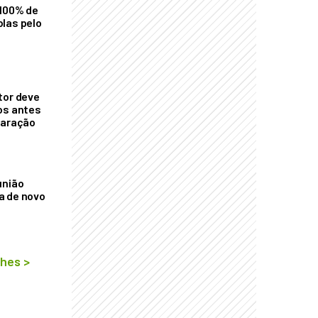
 100% de
las pelo
tor deve
os antes
laração
união
a de novo
lhes
>