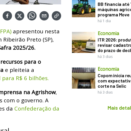
BB financia até
máquinas agríco
programa Move
há 1 dia
(FPA)
apresentou nesta
Economia
 Ribeirão Preto (SP),
ITR 2026: produ
revisar cadastr
Safra 2025/26.
do prazo de dec
há 3 dias
 recursos para o
Economia
ia
e pleiteia a
Copom inicia re
para R$ 6 bilhões.
com expectativ
corte na Selic
 imprensa na Agrishow
,
há 3 dias
es com o governo.
A
Mais deta
zes da
Confederação da
ral