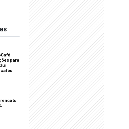
das
oCafé
ições para
clui
 cafés
erence &
%