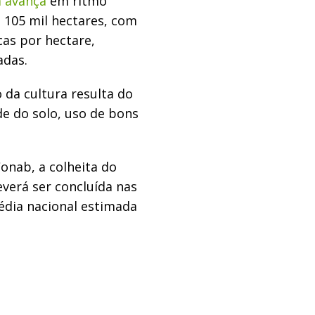
 avança
em ritmo
e 105 mil hectares, com
as por hectare,
adas.
da cultura resulta do
de do solo, uso de bons
nab, a colheita do
verá ser concluída nas
dia nacional estimada