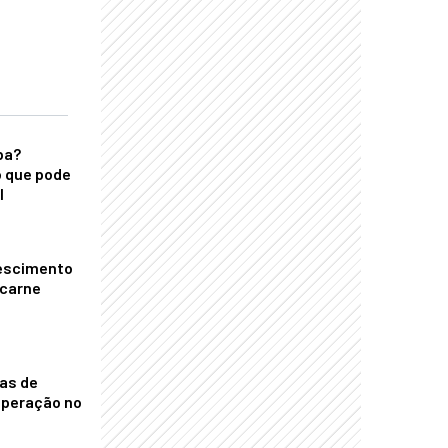
ba?
 que pode
l
escimento
 carne
nas de
operação no