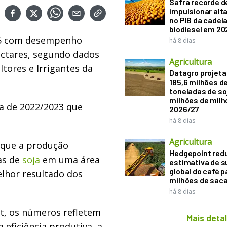
Safra recorde d
impulsionar alt
no PIB da cadeia
biodiesel em 20
025 com desempenho
há 8 dias
ectares, segundo dados
Agricultura
ltores e Irrigantes da
Datagro projeta
185,6 milhões d
toneladas de soj
milhões de mil
a de 2022/2023 que
2026/27
há 8 dias
Agricultura
 que a produção
Hedgepoint red
as de
soja
em uma área
estimativa de s
global do café p
elhor resultado dos
milhões de sac
há 8 dias
dt, os números refletem
Mais deta
eficiência produtiva, a