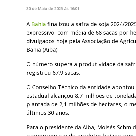
30
de
Maio
de
2025
ás
16:01
A
Bahia
finalizou a safra de soja 2024/2
expressivo, com média de 68 sacas por h
divulgados hoje pela Associação de Agricu
Bahia (Aiba).
O número supera a produtividade da safr
registrou 67,9 sacas.
O Conselho Técnico da entidade apontou
estadual alcançou 8,7 milhões de tonelad
plantada de 2,1 milhões de hectares, o m
últimos 30 anos.
Para o presidente da Aiba, Moisés Schmi
o compromisso do produtor baiano com a 