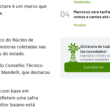
Atualidades
ectare é um marco que
Marrocos zera tarifa
a.
ovinos e carnes at
Pecuária
ico do Núcleo de
mostras coletadas nas
¡Enterate de tod
las novedades!
s do estado.
Ingresá tu e-mail y 
a nuestro newsletter
lo Conselho Técnico-
Suscribirme
s Mandelli, que destacou
, com base em
efletem uma safra
ultor baiano está