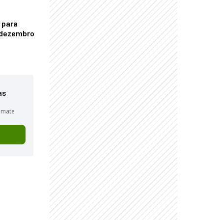
 para
é dezembro
as
sumate