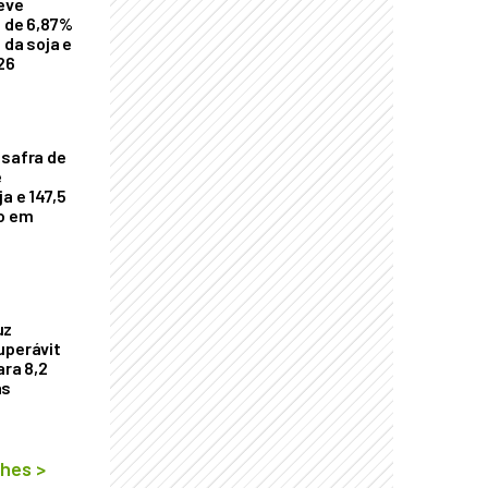
eve
a de 6,87%
 da soja e
26
 safra de
e
a e 147,5
ho em
uz
uperávit
ara 8,2
as
lhes
>