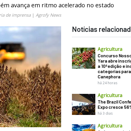
mbém avança em ritmo acelerado no estado
ria de imprensa
|
Agrofy News
Notícias relaciona
Agricultura
Concurso Noss
Yara abre inscr
a 10ª edição e in
categorias para
Canephora
há 24 horas
Agricultura
The Brazil Conf
Expo cresce 56
há 3 dias
Agricultura