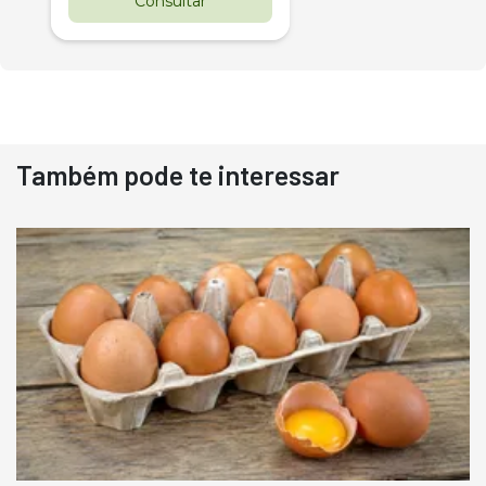
Consultar
Também pode te interessar
Destaque
Usado
Pá Carregadeira Cat 966
Ano 1987
Londrina
R$
145.000