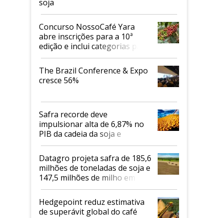
soja
Concurso NossoCafé Yara
abre inscrições para a 10ª
edição e inclui categorias para
cafés Canephora
The Brazil Conference & Expo
cresce 56%
Safra recorde deve
impulsionar alta de 6,87% no
PIB da cadeia da soja e
biodiesel em 2026
Datagro projeta safra de 185,6
milhões de toneladas de soja e
147,5 milhões de milho em
2026/27
Hedgepoint reduz estimativa
de superávit global do café