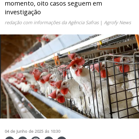
momento, oito casos seguem em
investigação
redação com informações da Agência Safras
|
Agrofy News
04
de
Junho
de
2025
ás
10:30