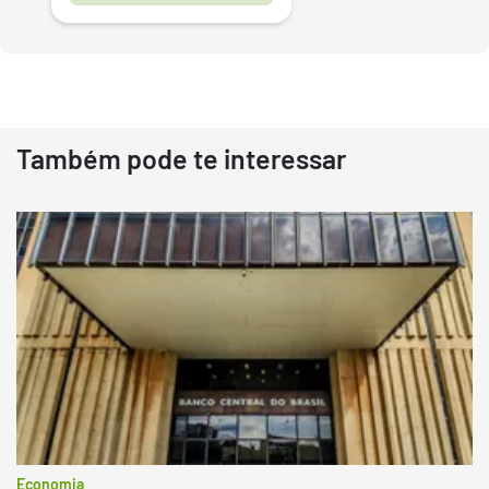
Também pode te interessar
Destaque
Usado
Pá Carregadeira Cat 966
Ano 1987
Londrina
R$
145.000
Consultar
Economia