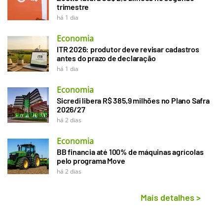
trimestre
há 1 dia
Economia
ITR 2026: produtor deve revisar cadastros
antes do prazo de declaração
há 1 dia
Economia
Sicredi libera R$ 385,9 milhões no Plano Safra
2026/27
há 2 dias
Economia
BB financia até 100% de máquinas agrícolas
pelo programa Move
há 2 dias
Mais detalhes
>