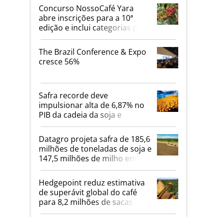
Concurso NossoCafé Yara
abre inscrições para a 10ª
edição e inclui categorias para
cafés Canephora
The Brazil Conference & Expo
cresce 56%
Safra recorde deve
impulsionar alta de 6,87% no
PIB da cadeia da soja e
biodiesel em 2026
Datagro projeta safra de 185,6
milhões de toneladas de soja e
147,5 milhões de milho em
2026/27
Hedgepoint reduz estimativa
de superávit global do café
para 8,2 milhões de sacas