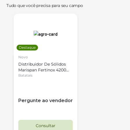
Tudo que você precisa para seu campo
Destaque
Novo
Distribuidor De Sólidos
Marispan Fertinox 4200
Citrus
Batatais
Pergunte ao vendedor
Consultar