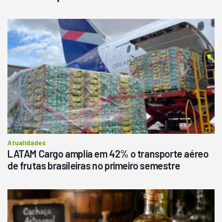
Destaque
Usado
Pá Carregadeira Cat 966
Ano 1987
Londrina
R$
145.000
Consultar
Atualidades
LATAM Cargo amplia em 42% o transporte aéreo
de frutas brasileiras no primeiro semestre