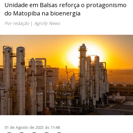
Unidade em Balsas reforça o protagonismo
do Matopiba na bioenergia
Por redação
|
Agrofy News
01
de
Agosto
de
2025
ás
11:48