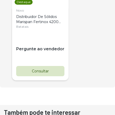
Destaque
Novo
Distribuidor De Sólidos
Marispan Fertinox 4200
Citrus
Batatais
Pergunte ao vendedor
Consultar
Também pode te interessar