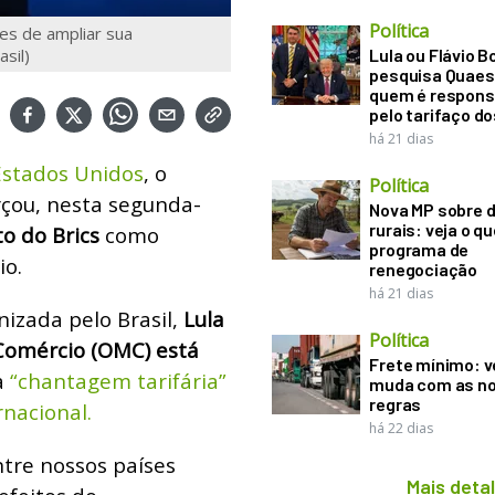
Política
es de ampliar sua
sil)
Lula ou Flávio B
pesquisa Quaes
quem é respons
pelo tarifaço d
há 21 dias
Estados Unidos
, o
Política
orçou, nesta segunda-
Nova MP sobre d
rurais: veja o q
o do Brics
como
programa de
io.
renegociação
há 21 dias
nizada pelo Brasil,
Lula
Política
Comércio (OMC) está
Frete mínimo: v
a
“chantagem tarifária”
muda com as n
regras
nacional.
há 22 dias
ntre nossos países
Mais deta