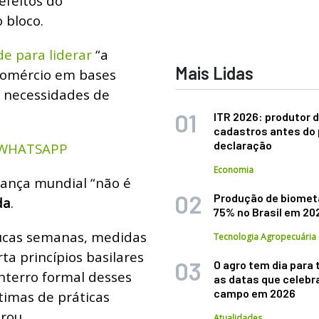
efeitos do
 bloco.
de para liderar
“a
Mais Lidas
 comércio em bases
s necessidades de
ITR 2026: produtor d
cadastros antes do 
declaração
 WHATSAPP
Economia
nança mundial “não é
Produção de biomet
da
.
75% no Brasil em 20
ucas semanas, medidas
Tecnologia Agropecuária
a princípios basilares
O agro tem dia para 
enterro formal desses
as datas que celebr
campo em 2026
ítimas de práticas
arou.
Atualidades