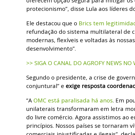
oferecem opção segura para mitigar os 
protecionismo”, disse Lula aos líderes do
Ele destacou que o
Brics tem legitimida
refundação do sistema multilateral de
modernas, flexíveis e voltadas às nossa
desenvolvimento”.
>> SIGA O CANAL DO AGROFY NEWS NO
Segundo o presidente, a crise de gover
conjuntural” e
exige resposta coordena
“A
OMC está paralisada há anos
. Em po
unilaterais transformaram em letra mort
do livre comércio. Agora assistimos ao 
princípios. Nossos países se tornaram v
comerciais injustificadas e ilegais”, decl