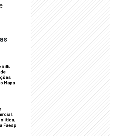
e
das
illi,
 de
ações
do Mapa
e
rcial,
olítica,
da Faesp