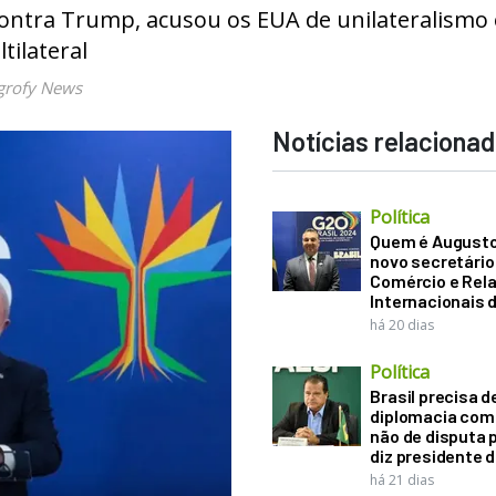
contra Trump, acusou os EUA de unilateralismo 
ilateral
grofy News
Notícias relaciona
Política
Quem é Augusto B
novo secretário
Comércio e Rel
Internacionais 
há 20 dias
Política
Brasil precisa d
diplomacia come
não de disputa p
diz presidente 
há 21 dias