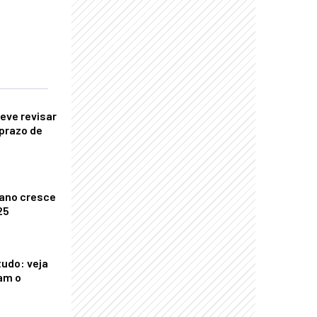
eve revisar
prazo de
ano cresce
25
tudo: veja
am o