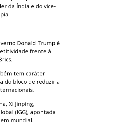
r da Índia e do vice-
pia.
governo Donald Trump é
titividade frente à
rics.
mbém tem caráter
a do bloco de reduzir a
ternacionais.
, Xi Jinping,
lobal (IGG), apontada
dem mundial.