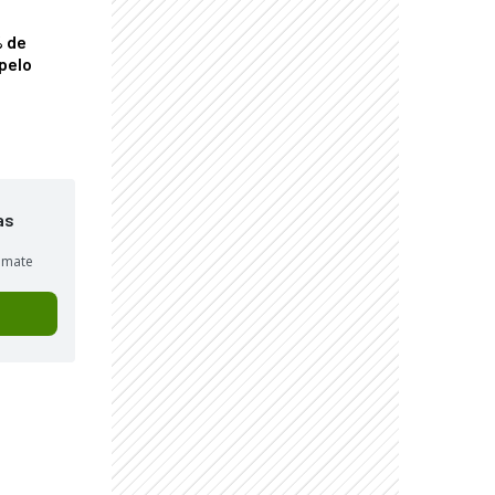
% de
pelo
as
sumate