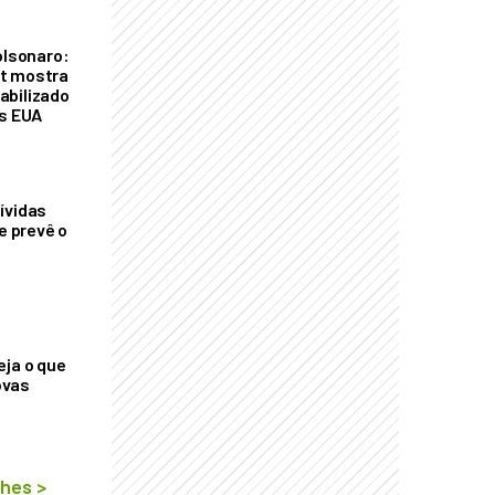
olsonaro:
t mostra
abilizado
os EUA
ívidas
ue prevê o
eja o que
ovas
lhes
>