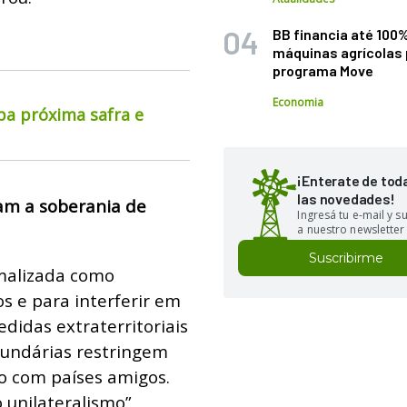
BB financia até 100
máquinas agrícolas 
programa Move
Economia
pa próxima safra e
¡Enterate de tod
las novedades!
am a soberania de
Ingresá tu e-mail y 
a nuestro newsletter
Suscribirme
malizada como
 e para interferir em
didas extraterritoriais
cundárias restringem
io com países amigos.
 unilateralismo”.