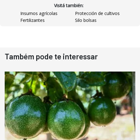
Visitá también:
Insumos agrícolas
Protección de cultivos
Fertilizantes
Silo bolsas
Destaque
Usado
Também pode te interessar
Pá Carregadeira Cat 966
Ano 1987
Londrina
R$
145.000
Consultar