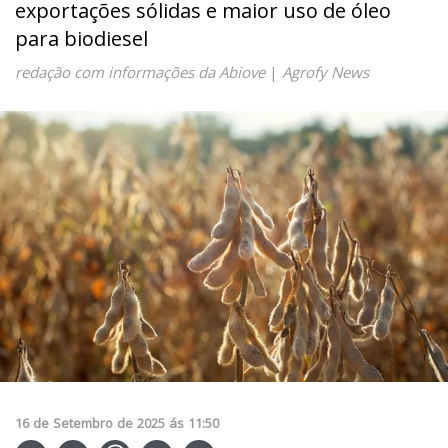
exportações sólidas e maior uso de óleo
para biodiesel
redação com informações da Abiove
|
Agrofy News
16
de
Setembro
de
2025
ás
11:50