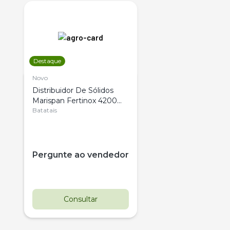
Destaque
Novo
Distribuidor De Sólidos
Marispan Fertinox 4200
Citrus
Batatais
Pergunte ao vendedor
Consultar