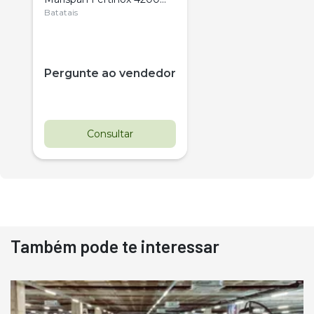
Citrus
Batatais
Pergunte ao vendedor
Consultar
Também pode te interessar
Destaque
Usado
Pá Carregadeira Cat 966
Ano 1987