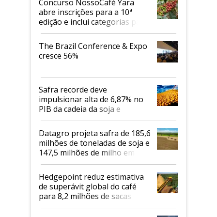
Concurso NossoCafé Yara
abre inscrições para a 10ª
edição e inclui categorias para
cafés Canephora
The Brazil Conference & Expo
cresce 56%
Safra recorde deve
impulsionar alta de 6,87% no
PIB da cadeia da soja e
biodiesel em 2026
Datagro projeta safra de 185,6
milhões de toneladas de soja e
147,5 milhões de milho em
2026/27
Hedgepoint reduz estimativa
de superávit global do café
para 8,2 milhões de sacas