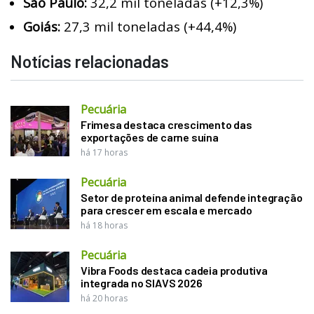
São Paulo:
32,2 mil toneladas (+12,3%)
Goiás:
27,3 mil toneladas (+44,4%)
Notícias relacionadas
Pecuária
Frimesa destaca crescimento das
exportações de carne suína
há 17 horas
Pecuária
Setor de proteína animal defende integração
para crescer em escala e mercado
há 18 horas
Pecuária
Vibra Foods destaca cadeia produtiva
integrada no SIAVS 2026
há 20 horas