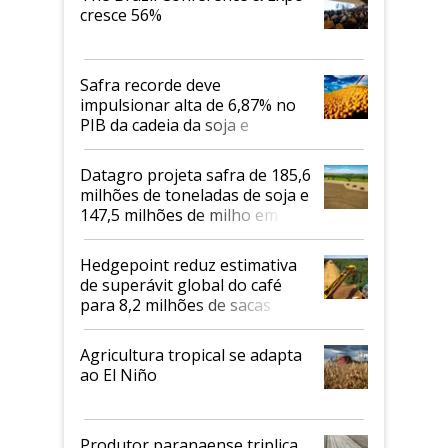
cresce 56%
Safra recorde deve
impulsionar alta de 6,87% no
PIB da cadeia da soja e
biodiesel em 2026
Datagro projeta safra de 185,6
milhões de toneladas de soja e
147,5 milhões de milho em
2026/27
Hedgepoint reduz estimativa
de superávit global do café
para 8,2 milhões de sacas
Agricultura tropical se adapta
ao El Niño
Produtor paranaense triplica