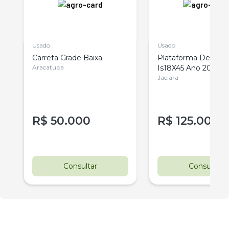
Usado
Usado
l
Carreta Grade Baixa
Plataforma De Milh
Aracatuba
Is18X45 Ano 2014
Jaciara
R$
50.000
R$
125.000
r
Consultar
Consultar