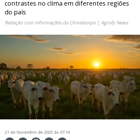
contrastes no clima em diferentes regiões
do país
Redação com informações da Climatempo
|
Agrofy News
21
de
Novembro
de
2025
ás
07:14