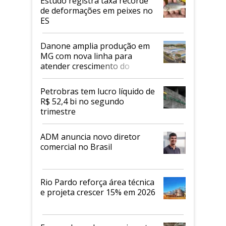
Estudo registra taxa recorde
de deformações em peixes no
ES
Danone amplia produção em
MG com nova linha para
atender crescimento do
mercado de alimentos
proteicos
Petrobras tem lucro líquido de
R$ 52,4 bi no segundo
trimestre
ADM anuncia novo diretor
comercial no Brasil
Rio Pardo reforça área técnica
e projeta crescer 15% em 2026