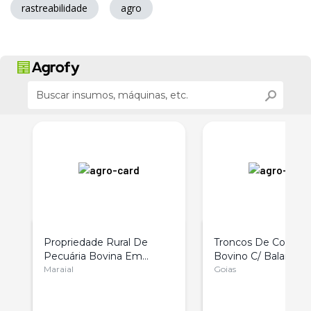
rastreabilidade
agro
Propriedade Rural De
Troncos De Conten
Pecuária Bovina Em
Bovino C/ Balança
Pernambuco
Maraial
Eletrônica Brete
Goias