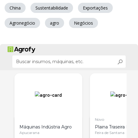
China
Sustentabilidade
Exportações
Agronegócio
agro
Negócios
Novo
m
Máquinas Indústria Agro
Plaina Traseira Rc A
Apucarana
Feira de Santana