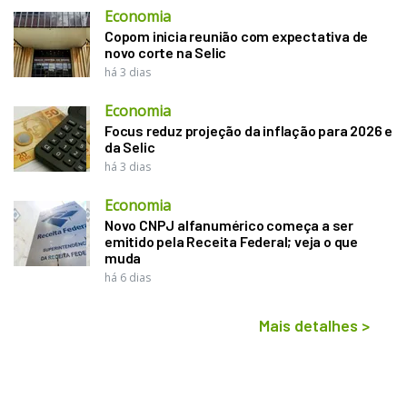
Economia
Copom inicia reunião com expectativa de
novo corte na Selic
há 3 dias
Economia
Focus reduz projeção da inflação para 2026 e
da Selic
há 3 dias
Economia
Novo CNPJ alfanumérico começa a ser
emitido pela Receita Federal; veja o que
muda
há 6 dias
Mais detalhes
>