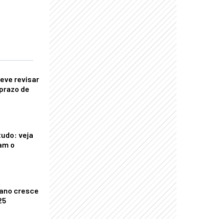
eve revisar
prazo de
tudo: veja
am o
ano cresce
25