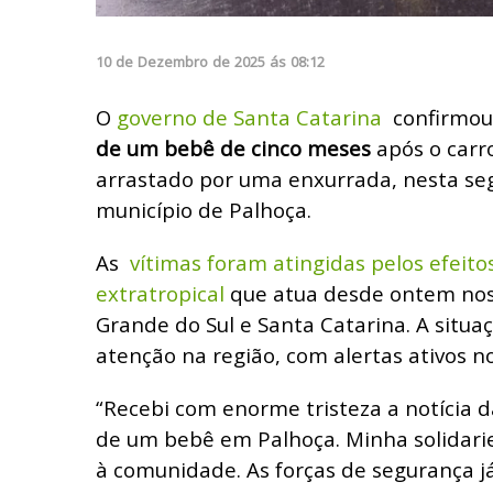
10
de
Dezembro
de
2025
ás
08:12
O
governo de Santa Catarina
confirmou
de um bebê de cinco meses
após o carro
arrastado por uma enxurrada, nesta seg
município de Palhoça.
As
vítimas foram atingidas pelos efeitos
extratropical
que atua desde ontem nos
Grande do Sul e Santa Catarina. A situ
atenção na região, com alertas ativos no
“Recebi com enorme tristeza a notícia 
de um bebê em Palhoça. Minha solidarie
à comunidade. As forças de segurança j