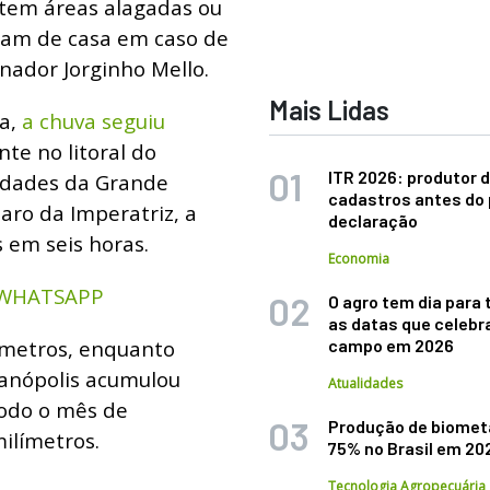
vitem áreas alagadas ou
iam de casa em caso de
nador Jorginho Mello.
Mais Lidas
a,
a chuva seguiu
nte no litoral do
ITR 2026: produtor d
idades da Grande
cadastros antes do 
aro da Imperatriz, a
declaração
 em seis horas.
Economia
 WHATSAPP
O agro tem dia para 
as datas que celebr
ímetros, enquanto
campo em 2026
ianópolis acumulou
Atualidades
todo o mês de
Produção de biomet
ilímetros.
75% no Brasil em 20
Tecnologia Agropecuária