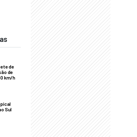
das
nete de
são de
00 km/h
pical
ao Sul