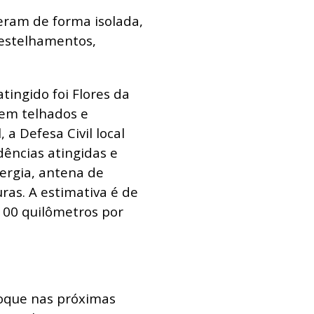
eram de forma isolada,
destelhamentos,
tingido foi Flores da
em telhados e
 a Defesa Civil local
dências atingidas e
ergia, antena de
ras. A estimativa é de
100 quilômetros por
loque nas próximas