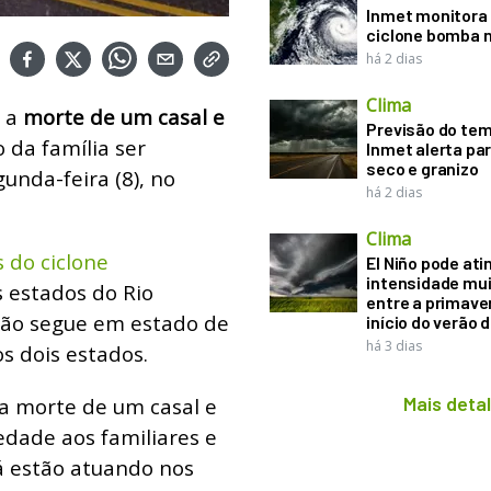
Inmet monitora 
ciclone bomba n
há 2 dias
Clima
 a
morte de um casal e
Previsão do te
 da família ser
Inmet alerta pa
seco e granizo
unda-feira (8), no
há 2 dias
Clima
 do ciclone
El Niño pode ati
intensidade mui
 estados do Rio
entre a primaver
ação segue em estado de
início do verão 
há 3 dias
s dois estados.
Mais deta
da morte de um casal e
dade aos familiares e
á estão atuando nos