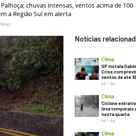
Palhoça; chuvas intensas, ventos acima de 100
m a Região Sul em alerta
 News
Notícias relaciona
Clima
SP instala Gabi
Crise com previ
ventos de até 1
há 1 dia
Clima
Ciclone extratro
leva temporais 
nesta quarta
há 1 dia
Clima