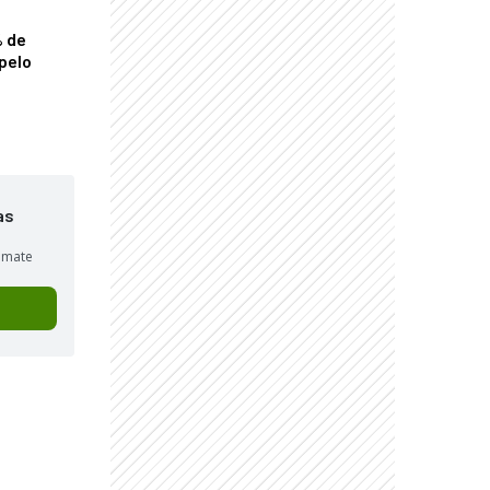
% de
pelo
as
sumate