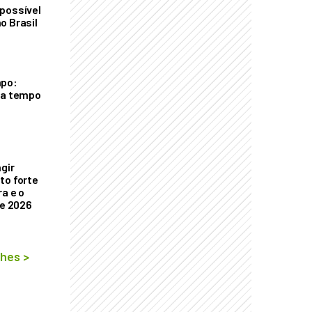
possível
o Brasil
mpo:
ra tempo
ngir
to forte
a e o
de 2026
lhes
>