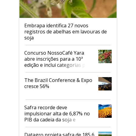
Embrapa identifica 27 novos
registros de abelhas em lavouras de
soja
Concurso NossoCafé Yara
abre inscrições para a 10ª
edição e inclui categorias para
cafés Canephora
The Brazil Conference & Expo
cresce 56%
Safra recorde deve
impulsionar alta de 6,87% no
PIB da cadeia da soja e
biodiesel em 2026
Datagro projeta safra de 185,6