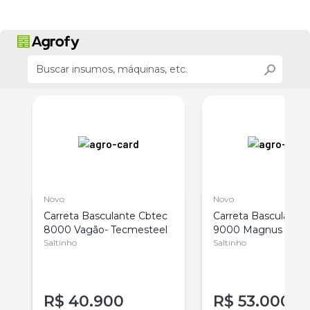
Novo
Novo
-
Carreta Basculante Cbtec
Carreta Basculante
8000 Vagão- Tecmesteel
9000 Magnus 13500
Saltinho
Tecmesteel
Saltinho
R$
40.900
R$
53.000