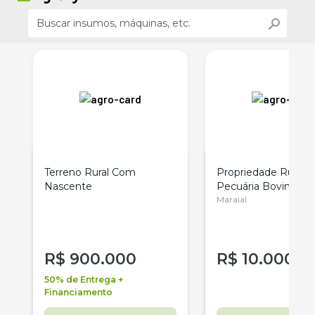
Terreno Rural Com
Propriedade Rural 
Nascente
Pecuária Bovina E
Pernambuco
Maraial
R$
900.000
R$
10.000.0
50% de Entrega +
Financiamento