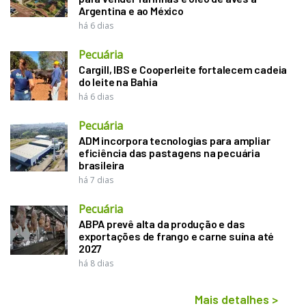
Argentina e ao México
há 6 dias
Pecuária
Cargill, IBS e Cooperleite fortalecem cadeia
do leite na Bahia
há 6 dias
Pecuária
ADM incorpora tecnologias para ampliar
eficiência das pastagens na pecuária
brasileira
há 7 dias
Pecuária
ABPA prevê alta da produção e das
exportações de frango e carne suína até
2027
há 8 dias
Mais detalhes
>