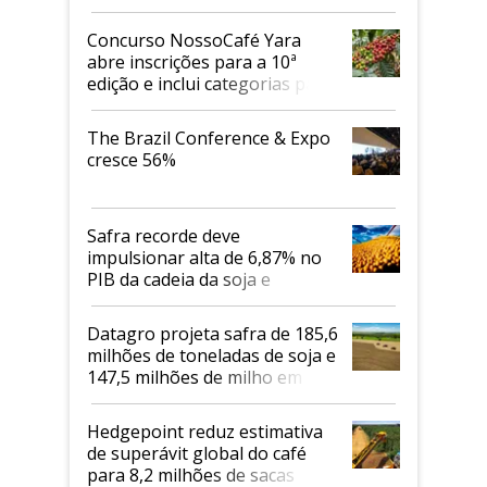
Concurso NossoCafé Yara
abre inscrições para a 10ª
edição e inclui categorias para
cafés Canephora
The Brazil Conference & Expo
cresce 56%
Safra recorde deve
impulsionar alta de 6,87% no
PIB da cadeia da soja e
biodiesel em 2026
Datagro projeta safra de 185,6
milhões de toneladas de soja e
147,5 milhões de milho em
2026/27
Hedgepoint reduz estimativa
de superávit global do café
para 8,2 milhões de sacas