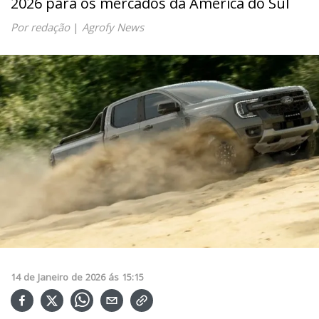
2026 para os mercados da América do Sul
Por redação
|
Agrofy News
14
de
Janeiro
de
2026
ás
15:15