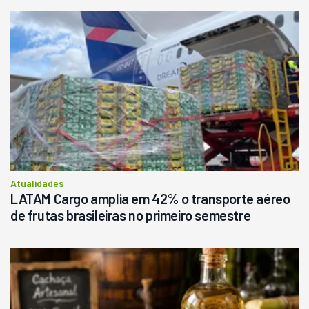
Usado
Pá Carregadeira Cat 966
Ano 1987
Londrina
R$
145.000
Consultar
Atualidades
LATAM Cargo amplia em 42% o transporte aéreo
de frutas brasileiras no primeiro semestre