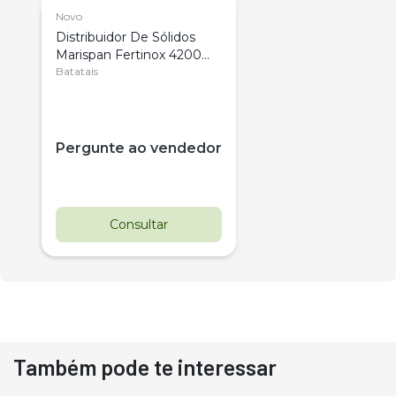
Novo
Distribuidor De Sólidos
Marispan Fertinox 4200
Citrus
Batatais
Pergunte ao vendedor
Consultar
Também pode te interessar
Destaque