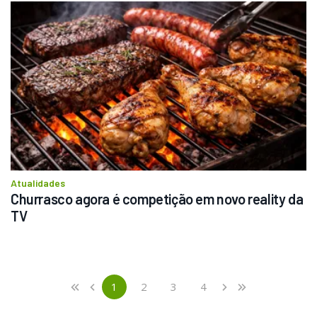
Atualidades
Churrasco agora é competição em novo reality da 
TV
Previous
First
1
2
3
4
«
‹
›
»
(current)
Next
Last