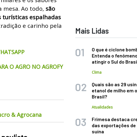
a mesa. Ao todo,
são
s turísticas espalhadas
tradição e carinho pela
Mais Lidas
O que é ciclone bom
WHATSAPP
Entenda o fenômeno
atingir o Sul do Brasi
ARA O AGRO NO AGROFY
Clima
Quais são as 29 usi
etanol de milho em 
Brasil?
Atualidades
ucro & Agrocana
Frimesa destaca cr
das exportações de
suína