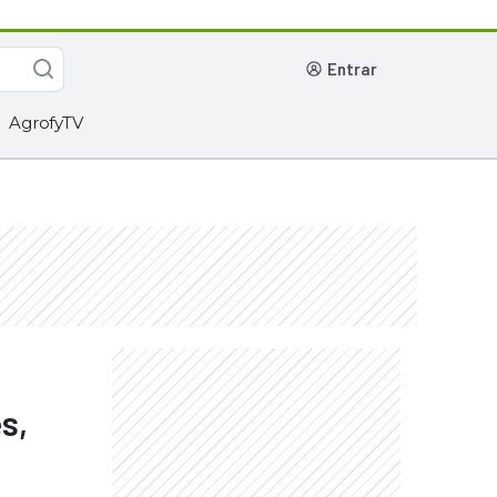
entrar
AgrofyTV
s,