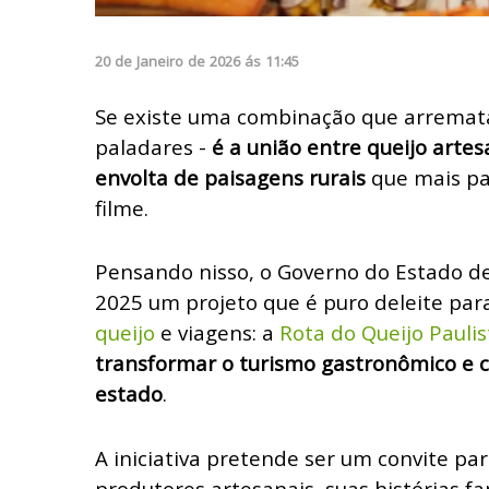
20
de
Janeiro
de
2026
ás
11:45
Se existe uma combinação que arremata
paladares -
é a união entre queijo arte
envolta de paisagens rurais
que mais pa
filme.
Pensando nisso, o Governo do Estado d
2025 um projeto que é puro deleite par
queijo
e viagens: a
Rota do Queijo Paulis
transformar o turismo gastronômico e cu
estado
.
A iniciativa pretende ser um convite pa
produtores artesanais, suas histórias fa