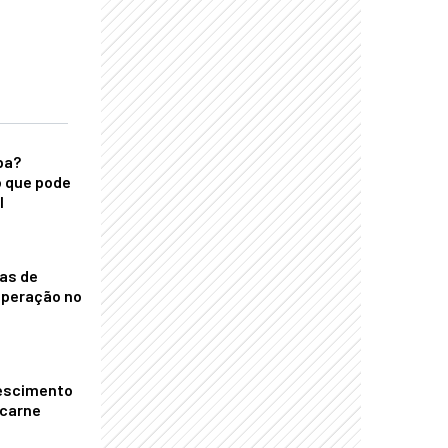
ba?
 que pode
l
nas de
operação no
escimento
 carne