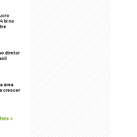
ucro
4 bi no
tre
o diretor
asil
ça área
ta crescer
lhes
>