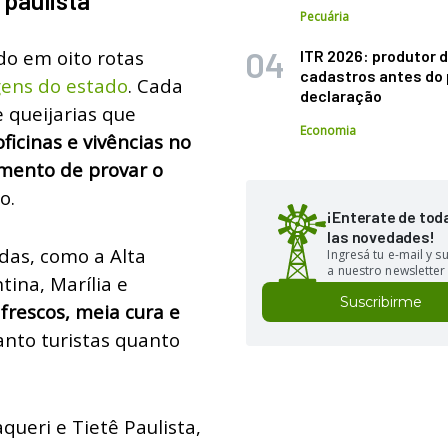
 paulista
Pecuária
do em oito rotas
ITR 2026: produtor d
cadastros antes do 
gens do estado
. Cada
declaração
 queijarias que
Economia
ficinas e vivências no
mento de provar o
ho.
¡Enterate de tod
las novedades!
das, como a Alta
Ingresá tu e-mail y 
a nuestro newsletter
ina, Marília e
Suscribirme
frescos, meia cura e
nto turistas quanto
queri e Tietê Paulista,