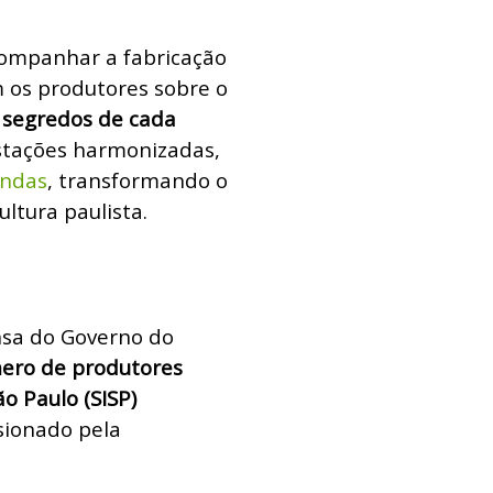
companhar a fabricação
m os produtores sobre o
s segredos de cada
gustações harmonizadas,
endas
, transformando o
ltura paulista.
nsa do Governo do
ero de produtores
o Paulo (SISP)
lsionado pela