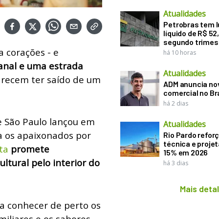
Atualidades
Petrobras tem l
líquido de R$ 52,
segundo trimes
 corações - e
há 10 horas
sanal e uma estrada
Atualidades
recem ter saído de um
ADM anuncia nov
comercial no Br
há 2 dias
e São Paulo lançou em
Atualidades
a os apaixonados por
Rio Pardo refor
técnica e proje
ta
promete
15% em 2026
ltural pelo interior do
há 3 dias
Mais deta
ra conhecer de perto os
miliares e os sabores