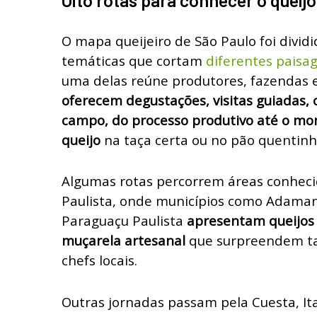
Oito rotas para conhecer o queijo
O mapa queijeiro de São Paulo foi dividi
temáticas que cortam
diferentes paisa
uma delas reúne produtores, fazendas e
oferecem degustações, visitas guiadas, o
campo, do processo produtivo até o mo
queijo
na taça certa ou no pão quentin
Algumas rotas percorrem áreas conheci
Paulista, onde municípios como Adamant
Paraguaçu Paulista
apresentam queijos 
muçarela artesanal
que surpreendem ta
chefs locais.
Outras jornadas passam pela Cuesta, Ita