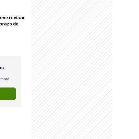
eve revisar
prazo de
as
sumate