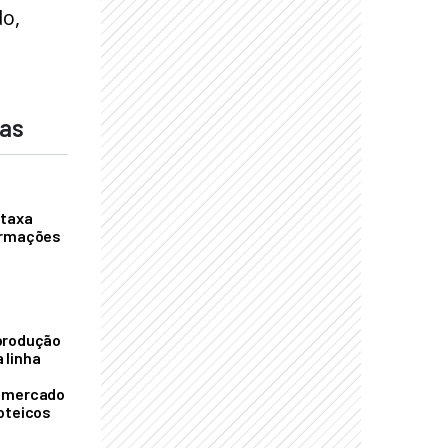
do,
das
 taxa
ormações
S
produção
 linha
o mercado
oteicos