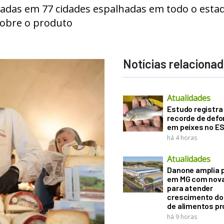
zadas em 77 cidades espalhadas em todo o esta
sobre o produto
Notícias relaciona
Atualidades
Estudo registra
recorde de def
em peixes no E
há 4 horas
Atualidades
Danone amplia 
em MG com nova
para atender
crescimento d
de alimentos pr
há 9 horas