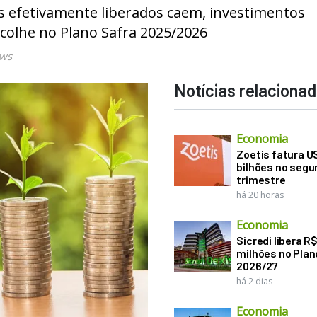
 efetivamente liberados caem, investimentos
olhe no Plano Safra 2025/2026
ews
Notícias relaciona
Economia
Zoetis fatura U
bilhões no seg
trimestre
há 20 horas
Economia
Sicredi libera R
milhões no Plan
2026/27
há 2 dias
Economia