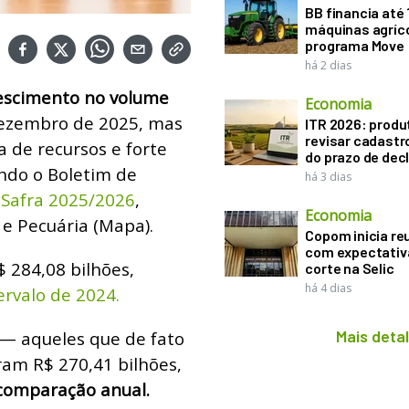
BB financia até
máquinas agríco
programa Move
há 2 dias
crescimento no volume
Economia
dezembro de 2025, mas
ITR 2026: produ
revisar cadastr
a de recursos e forte
do prazo de dec
ndo o Boletim de
há 3 dias
 Safra 2025/2026
,
Economia
 e Pecuária (Mapa).
Copom inicia re
com expectativ
 284,08 bilhões,
corte na Selic
há 4 dias
rvalo de 2024.
Mais deta
 — aqueles que de fato
am R$ 270,41 bilhões,
comparação anual.