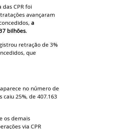
a das CPR foi
ontratações avançaram
 concedidos,
a
37 bilhões.
gistrou retração de 3%
oncedidos, que
 aparece no número de
s caiu 25%, de 407.163
re os demais
perações via CPR