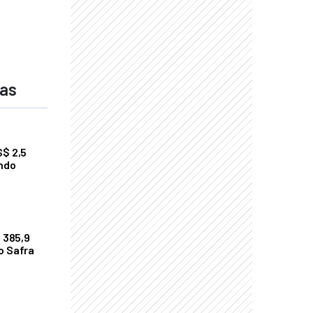
das
S$ 2,5
undo
$ 385,9
o Safra