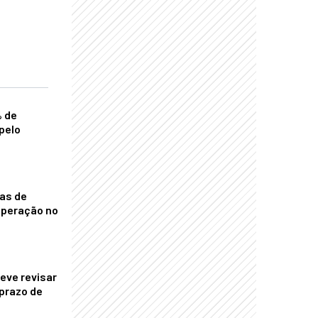
% de
pelo
nas de
operação no
eve revisar
prazo de