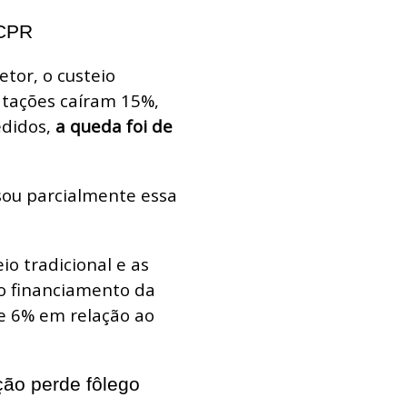
 CPR
tor, o custeio
tações caíram 15%,
edidos,
a queda foi de
ou parcialmente essa
o tradicional e as
o financiamento da
de 6% em relação ao
ção perde fôlego