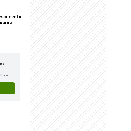
escimento
 carne
as
sumate