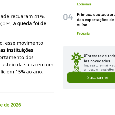
Economia
Frimesa destaca cr
idade recuaram 41%,
das exportações de
ações,
a queda foi de
suína
Pecuária
to, esse movimento
as instituições
¡Enterate de tod
ortamento dos
las novedades!
 custeio da safra em um
Ingresá tu e-mail y 
a nuestro newsletter
elic em 15% ao ano.
Suscribirme
re de 2026