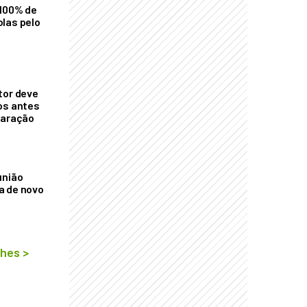
 100% de
las pelo
tor deve
os antes
laração
união
a de novo
lhes
>