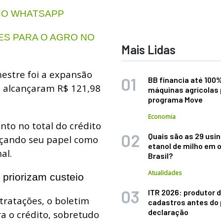
NO WHATSAPP
S PARA O AGRO NO
Mais Lidas
mestre foi a expansão
BB financia até 100
e alcançaram R$ 121,98
máquinas agrícolas 
programa Move
Economia
nto no total do crédito
Quais são as 29 usi
rçando seu papel como
etanol de milho em 
al.
Brasil?
Atualidades
priorizam custeio
ITR 2026: produtor d
tratações, o boletim
cadastros antes do 
declaração
a o crédito, sobretudo