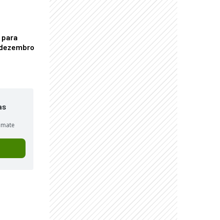
 para
é dezembro
as
sumate