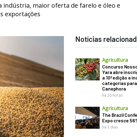
indústria, maior oferta de farelo e óleo e
as exportações
Notícias relaciona
Agricultura
Concurso Noss
Yara abre inscr
a 10ª edição e in
categorias para
Canephora
há 20 horas
Agricultura
The Brazil Conf
Expo cresce 56
há 3 dias