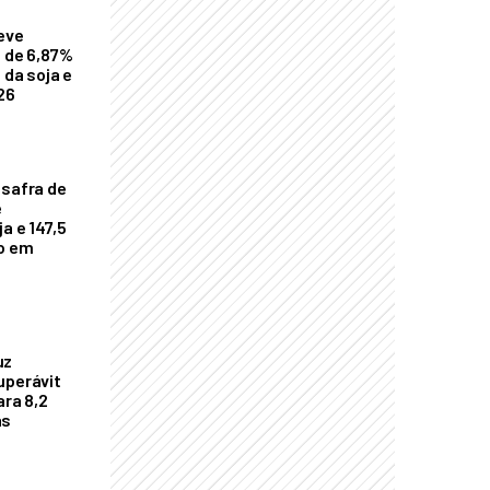
eve
a de 6,87%
 da soja e
26
 safra de
e
a e 147,5
ho em
uz
uperávit
ara 8,2
as