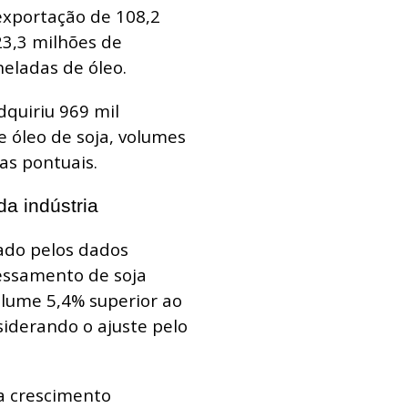
exportação de 108,2
23,3 milhões de
neladas de óleo.
dquiriu 969 mil
e óleo de soja, volumes
s pontuais.
a indústria
ado pelos dados
essamento de soja
olume 5,4% superior ao
iderando o ajuste pelo
a crescimento