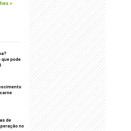
lhes
>
ba?
 que pode
l
escimento
 carne
nas de
operação no