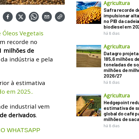
Agricultura
Safra recorde d
impulsionar alt
no PIB da cadeia
biodiesel em 20
e Óleos Vegetais
há 8 dias
um recorde no
Agricultura
1 milhões de
Datagro projeta
da indústria e pela
185,6 milhões d
toneladas de soj
milhões de mil
2026/27
ior à estimativa
há 8 dias
do em 2025..
Agricultura
Hedgepoint red
ade industrial vem
estimativa de s
global do café p
 de derivados
.
milhões de sac
há 8 dias
 NO WHATSAPP