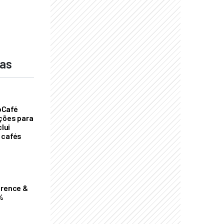
das
oCafé
ições para
clui
 cafés
erence &
%