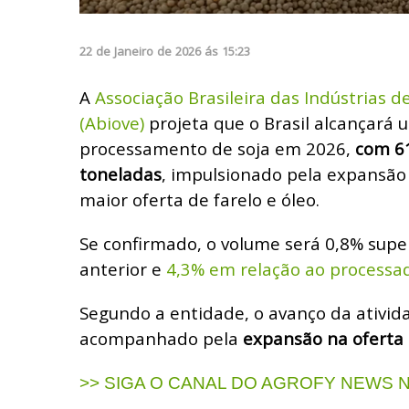
22
de
Janeiro
de
2026
ás
15:23
A
Associação Brasileira das Indústrias d
(Abiove)
projeta que o Brasil alcançará 
processamento de soja em 2026,
com 6
toneladas
, impulsionado pela expansão 
maior oferta de farelo e óleo.
Se confirmado, o volume será 0,8% super
anterior e
4,3% em relação ao processa
Segundo a entidade, o
avanço da ativid
acompanhado pela
expansão na oferta
>> SIGA O CANAL DO AGROFY NEWS