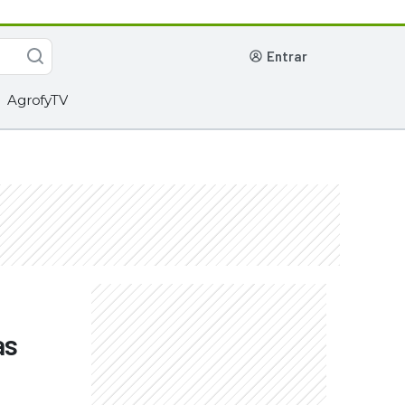
entrar
AgrofyTV
as