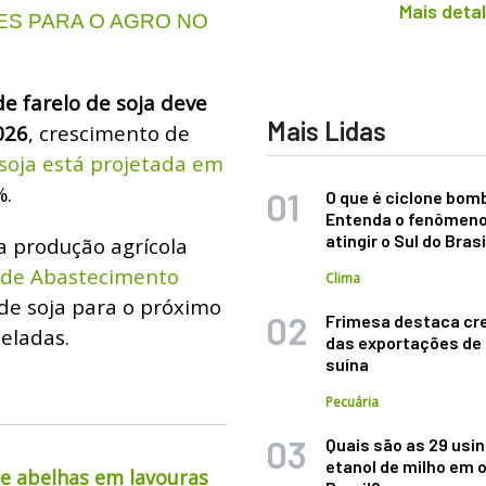
Mais deta
S PARA O AGRO NO
e farelo de soja deve
Mais Lidas
026
, crescimento de
soja está projetada em
%.
O que é ciclone bom
Entenda o fenômeno
atingir o Sul do Brasi
 produção agrícola
 de Abastecimento
Clima
de soja para o próximo
Frimesa destaca cr
neladas.
das exportações de
suína
Pecuária
Quais são as 29 usi
etanol de milho em 
de abelhas em lavouras