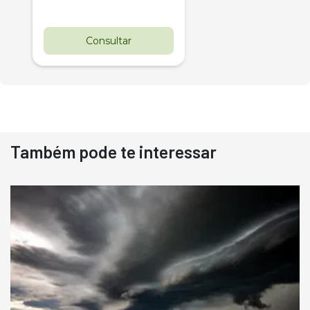
Consultar
Também pode te interessar
Destaque
Usado
Pá Carregadeira Cat 966
Ano 1987
Londrina
R$
145.000