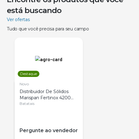
está buscando
Ver ofertas
Tudo que você precisa para seu campo
Destaque
Novo
Distribuidor De Sólidos
Marispan Fertinox 4200
Citrus
Batatais
Pergunte ao vendedor