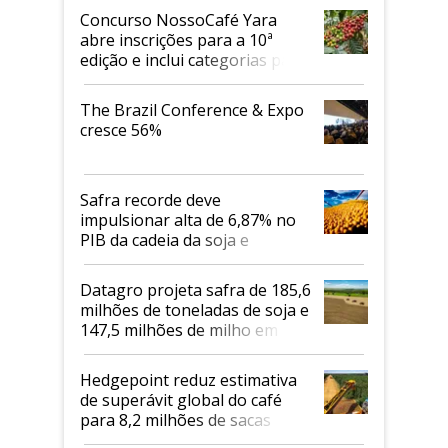
Concurso NossoCafé Yara
abre inscrições para a 10ª
edição e inclui categorias para
cafés Canephora
The Brazil Conference & Expo
cresce 56%
Safra recorde deve
impulsionar alta de 6,87% no
PIB da cadeia da soja e
biodiesel em 2026
Datagro projeta safra de 185,6
milhões de toneladas de soja e
147,5 milhões de milho em
2026/27
Hedgepoint reduz estimativa
de superávit global do café
para 8,2 milhões de sacas