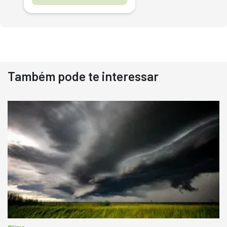
Também pode te interessar
Destaque
Usado
Pá Carregadeira Cat 966
Ano 1987
Londrina
R$
145.000
Consultar