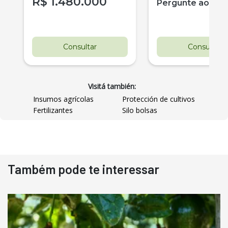
R$
1.480.000
r
Pergunte ao ve
Consultar
Consultar
Visitá también:
Insumos agrícolas
Protección de cultivos
Fertilizantes
Silo bolsas
Também pode te interessar