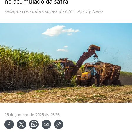
no acumulado da safra
redação com informações do CTC
|
Agrofy News
16
de
Janeiro
de
2026
ás
15:35