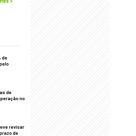
lhes
>
% de
pelo
nas de
operação no
eve revisar
prazo de