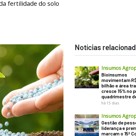
a fertilidade do solo
Notícias relaciona
Insumos Agrop
Bioinsumos
movimentam R$
bilhão e área tr
cresce 15% no p
quadrimestre d
há 15 dias
Insumos Agrop
Gestão de pess
liderança e pre
marcam o 15º C