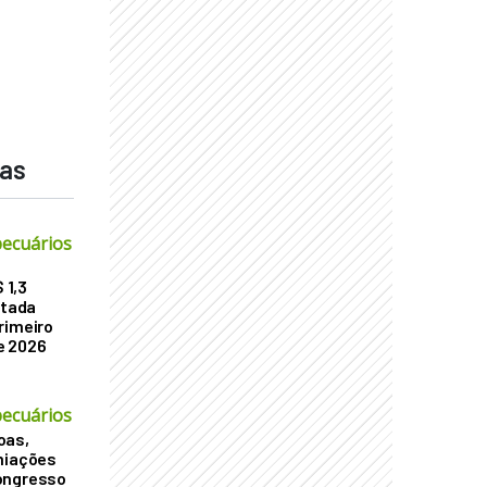
das
ecuários
 1,3
atada
rimeiro
e 2026
ecuários
oas,
miações
ongresso