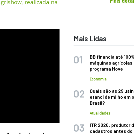
Mais deta
grishow, realizada na
Mais Lidas
BB financia até 100
máquinas agrícolas 
programa Move
Economia
Quais são as 29 usi
etanol de milho em 
Brasil?
Atualidades
ITR 2026: produtor d
cadastros antes do 