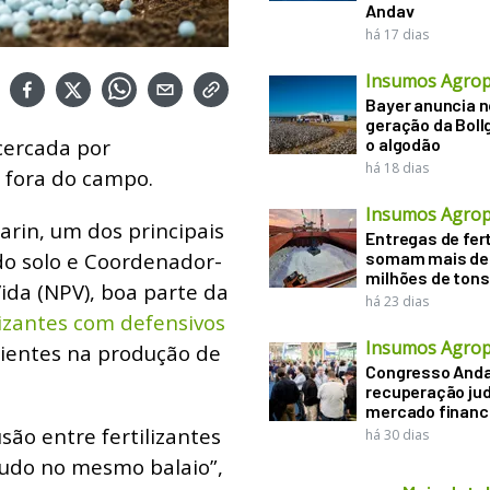
Andav
há 17 dias
Insumos Agrop
Bayer anuncia 
geração da Boll
cercada por
o algodão
há 18 dias
 fora do campo.
Insumos Agrop
rin, um dos principais
Entregas de fert
 do solo e Coordenador-
somam mais de
milhões de tons
Vida (NPV), boa parte da
há 23 dias
izantes com defensivos
Insumos Agrop
ientes na produção de
Congresso Anda
recuperação judi
mercado financ
ão entre fertilizantes
há 30 dias
 tudo no mesmo balaio”,