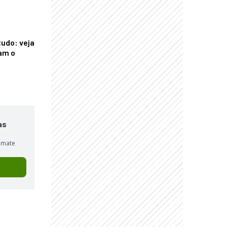
tudo: veja
am o
as
sumate