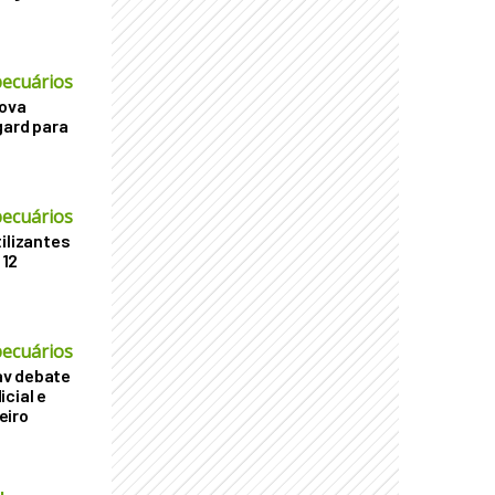
ecuários
nova
gard para
ecuários
ilizantes
 12
ecuários
v debate
cial e
eiro