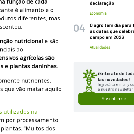
 na função de cada
declaração
lizante é alimento e o
Economia
odutos diferentes, mas
O agro tem dia para 
escentou.
as datas que celebr
campo em 2026
unção nutriciona
l e são
Atualidades
nciais ao
ensivos agrícolas são
s e plantas daninhas.
¡Enterate de tod
las novedades!
somente nutrientes,
Ingresá tu e-mail y 
s que vão matar aquilo
a nuestro newsletter
Suscribirme
s utilizados na
m por processamento
 plantas.
“Muitos dos