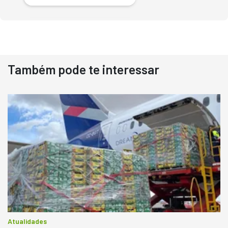
Também pode te interessar
Destaque
Usado
Pá Carregadeira Cat 966
Ano 1987
Londrina
R$
145.000
Consultar
Atualidades