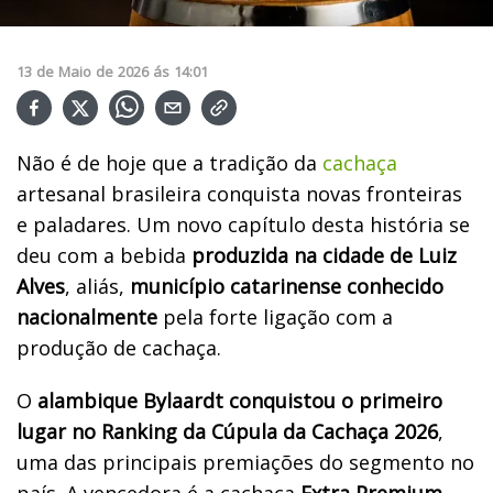
13
de
Maio
de
2026
ás
14:01
Não é de hoje que a tradição da
cachaça
artesanal brasileira conquista novas fronteiras
e paladares. Um novo capítulo desta história se
deu com a bebida
produzida na cidade de Luiz
Alves
, aliás,
município catarinense conhecido
nacionalmente
pela forte ligação com a
produção de cachaça.
O
alambique Bylaardt conquistou o primeiro
lugar no Ranking da Cúpula da Cachaça 2026
,
uma das principais premiações do segmento no
país. A vencedora é a cachaça
Extra Premium