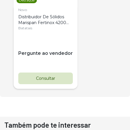
Destaque
Novo
Distribuidor De Sólidos
Marispan Fertinox 4200
Citrus
Batatais
Pergunte ao vendedor
Consultar
Também pode te interessar
Destaque