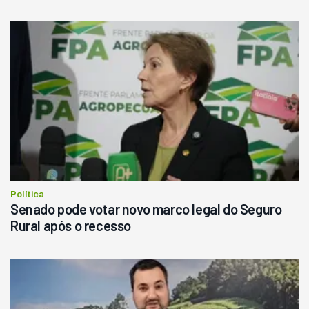
Usado
Pá Carregadeira Cat 966
Ano 1987
Londrina
R$
145.000
Consultar
Política
Senado pode votar novo marco legal do Seguro
Rural após o recesso