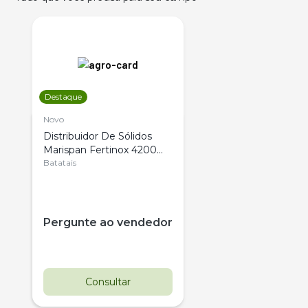
Destaque
Novo
Distribuidor De Sólidos
Marispan Fertinox 4200
Citrus
Batatais
Pergunte ao vendedor
Consultar