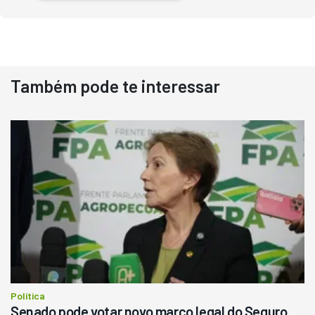
Também pode te interessar
Destaque
Usado
Pá Carregadeira Cat 966
Ano 1987
Londrina
R$
145.000
Consultar
Política
Senado pode votar novo marco legal do Seguro