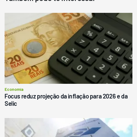
Destaque
Usado
Pá Carregadeira Cat 966
Ano 1987
Londrina
R$
145.000
Consultar
Economia
Focus reduz projeção da inflação para 2026 e da
Selic