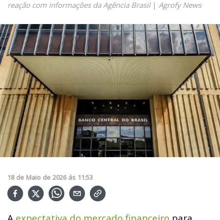
reação com informações da Agência Brasil
|
Agrofy News
18
de
Maio
de
2026
ás
11:53
A
expectativa do mercado financeiro
para