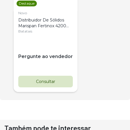
Destaque
Novo
Distribuidor De Sólidos
Marispan Fertinox 4200
Citrus
Batatais
Pergunte ao vendedor
Consultar
Também pode te interessar