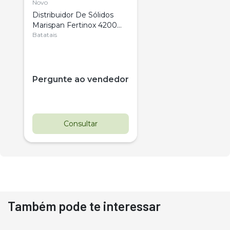
Novo
Distribuidor De Sólidos
Marispan Fertinox 4200
Citrus
Batatais
Pergunte ao vendedor
Consultar
Também pode te interessar
Destaque