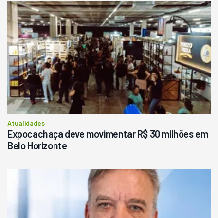
Usado
Pá Carregadeira Cat 966
Ano 1987
Londrina
R$
145.000
Consultar
Atualidades
Expocachaça deve movimentar R$ 30 milhões em
Belo Horizonte