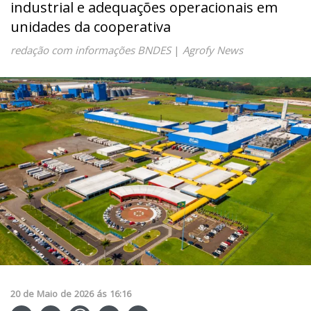
industrial e adequações operacionais em
unidades da cooperativa
redação com informações BNDES
|
Agrofy News
20
de
Maio
de
2026
ás
16:16