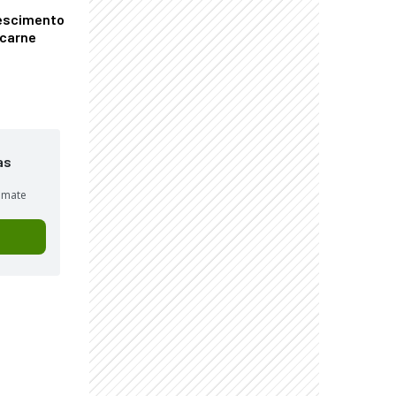
escimento
 carne
as
sumate