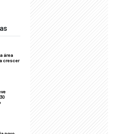
das
ça área
ta crescer
eve
 30
o
ia novo