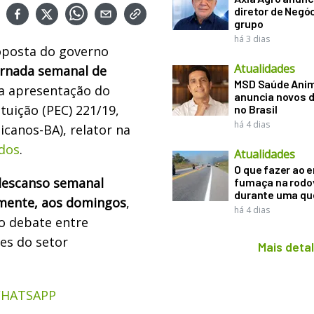
diretor de Negó
grupo
há 3 dias
oposta do governo
Atualidades
ornada semanal de
MSD Saúde Ani
 a apresentação do
anuncia novos d
tuição (PEC) 221/19,
no Brasil
há 4 dias
icanos-BA), relator na
dos
.
Atualidades
O que fazer ao 
descanso semanal
fumaça na rodo
durante uma q
lmente, aos domingos
,
há 4 dias
o debate entre
es do setor
Mais deta
WHATSAPP