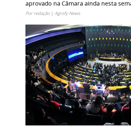
aprovado na Câmara ainda nesta sema
Por redação
|
Agrofy News