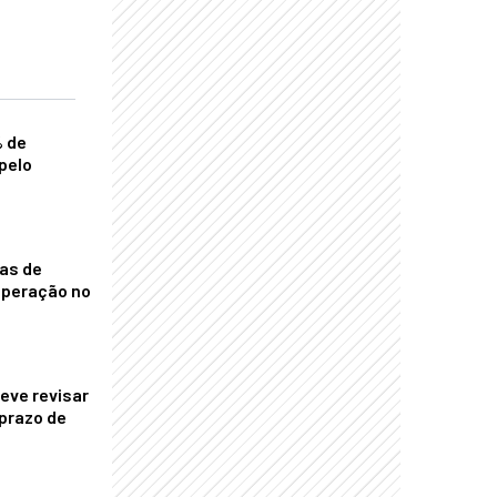
% de
pelo
nas de
operação no
eve revisar
prazo de