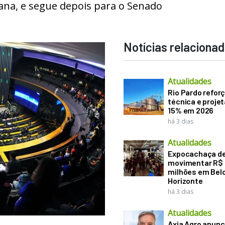
na, e segue depois para o Senado
Notícias relaciona
Atualidades
Rio Pardo refor
técnica e proje
15% em 2026
há 3 dias
Atualidades
Expocachaça d
movimentar R$
milhões em Bel
Horizonte
há 3 dias
Atualidades
Axia Agro anunc