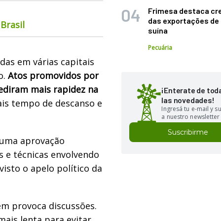
Frimesa destaca cr
das exportações de
Brasil
suína
Pecuária
das em várias capitais
o.
Atos promovidos por
pediram mais rapidez na
¡Enterate de tod
las novedades!
is tempo de descanso e
Ingresá tu e-mail y 
a nuestro newsletter
Suscribirme
e uma aprovação
s e técnicas envolvendo
isto o apelo político da
ém provoca discussões.
ais lenta para evitar