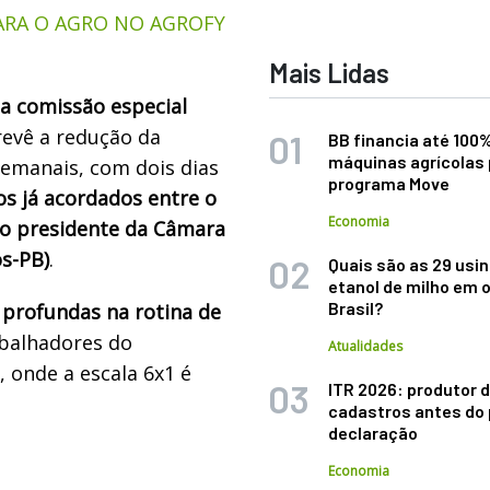
ARA O AGRO NO AGROFY
Mais Lidas
a comissão especial
revê a redução da
BB financia até 100
máquinas agrícolas 
semanais, com dois dias
programa Move
s já acordados entre o
Economia
e o presidente da Câmara
s-PB)
.
Quais são as 29 usi
etanol de milho em 
Brasil?
profundas na rotina de
abalhadores do
Atualidades
, onde a escala 6x1 é
ITR 2026: produtor d
cadastros antes do 
declaração
Economia