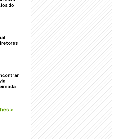
cios do
mal
iretores
encontrar
via
ueimada
lhes
>