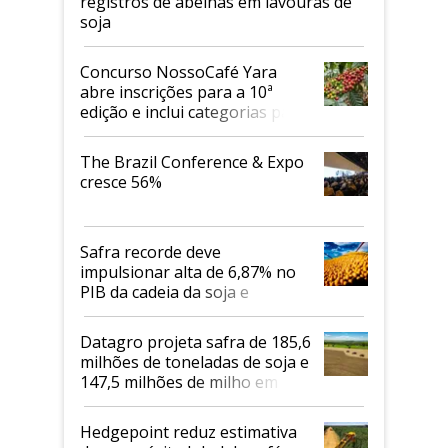
registros de abelhas em lavouras de
soja
Concurso NossoCafé Yara
abre inscrições para a 10ª
edição e inclui categorias para
cafés Canephora
The Brazil Conference & Expo
cresce 56%
Safra recorde deve
impulsionar alta de 6,87% no
PIB da cadeia da soja e
biodiesel em 2026
Datagro projeta safra de 185,6
milhões de toneladas de soja e
147,5 milhões de milho em
2026/27
Hedgepoint reduz estimativa