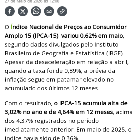
27
de
Maio
de
2026
ás
12:08
O
Í
ndice Nacional de Preços ao Consumidor
Amplo 15 (IPCA-15)
variou 0,62% em maio
,
segundo dados divulgados pelo Instituto
Brasileiro de Geografia e Estatística (IBGE).
Apesar da desaceleração em relação a abril,
quando a taxa foi de 0,89%, a prévia da
inflação segue em patamar elevado no
acumulado dos últimos 12 meses.
Com o resultado,
o IPCA-15 acumula alta de
3,02% no ano e de 4,64% em 12 meses
, acima
dos 4,37% registrados no período
imediatamente anterior. Em maio de 2025, o
índice havia sido de 0,36%.