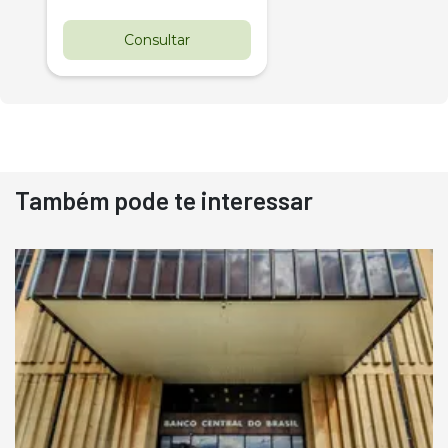
Consultar
Também pode te interessar
Destaque
Usado
Pá Carregadeira Cat 966
Ano 1987
Londrina
R$
145.000