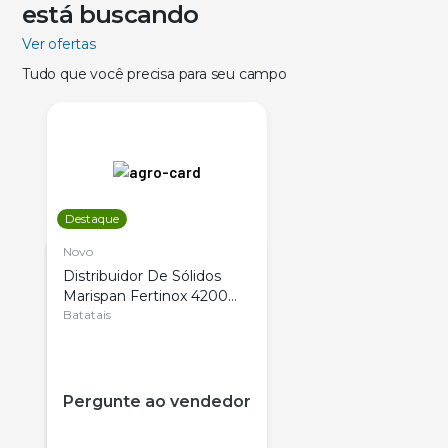
está buscando
Ver ofertas
Tudo que você precisa para seu campo
Destaque
Novo
Distribuidor De Sólidos
Marispan Fertinox 4200
Citrus
Batatais
Pergunte ao vendedor