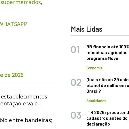
m supermercados
,
 WHATSAPP
Mais Lidas
BB financia até 100
máquinas agrícolas 
programa Move
Economia
re de 2026
Quais são as 29 usi
etanol de milho em 
Brasil?
 estabelecimentos
Atualidades
entação e vale-
ITR 2026: produtor d
cadastros antes do 
bio entre bandeiras;
declaração