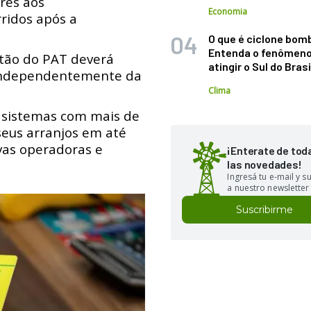
res aos
Economia
ridos após a
O que é ciclone bom
Entenda o fenômeno
tão do PAT deverá
atingir o Sul do Brasi
 independentemente da
Clima
sistemas com mais de
seus arranjos em até
vas operadoras e
¡Enterate de tod
las novedades!
Ingresá tu e-mail y 
a nuestro newsletter
Suscribirme