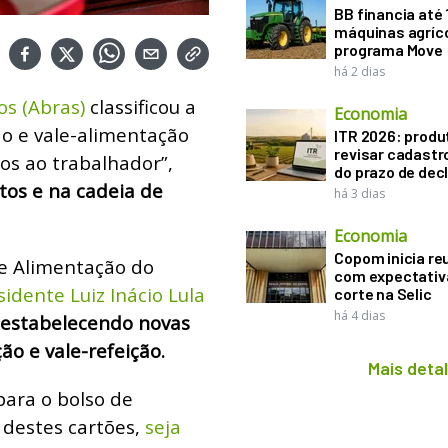
BB financia até
máquinas agríco
programa Move
há 2 dias
os (Abras)
classificou a
Economia
ão e vale-alimentação
ITR 2026: produ
revisar cadastr
os ao trabalhador”,
do prazo de dec
tos e na cadeia de
há 3 dias
Economia
Copom inicia re
e Alimentação do
com expectativ
idente Luiz Inácio Lula
corte na Selic
há 4 dias
estabelecendo novas
ão e vale-refeição.
Mais deta
para o bolso de
 destes cartões,
seja