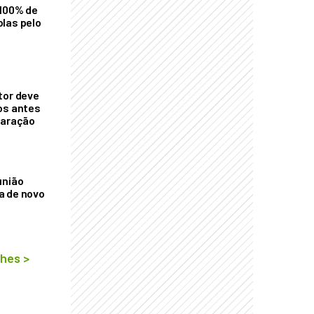
 100% de
las pelo
tor deve
os antes
laração
união
a de novo
lhes
>