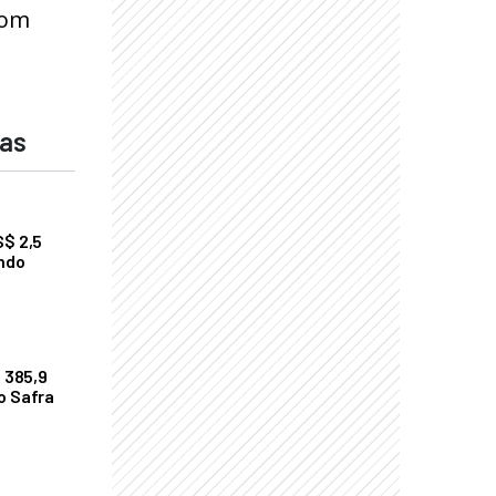
com
das
S$ 2,5
undo
$ 385,9
o Safra