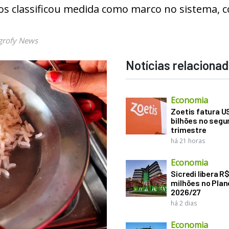
os classificou medida como marco no sistema, 
grofy News
Notícias relaciona
Economia
Zoetis fatura U
bilhões no seg
trimestre
há 21 horas
Economia
Sicredi libera R
milhões no Plan
2026/27
há 2 dias
Economia