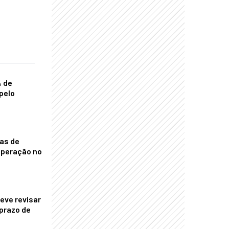
% de
pelo
nas de
operação no
eve revisar
prazo de