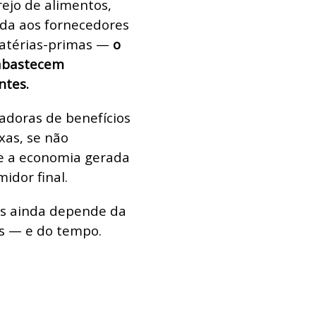
ejo de alimentos,
da aos fornecedores
matérias-primas —
o
 abastecem
ntes.
adoras de benefícios
xas, se não
e a economia gerada
idor final.
as ainda depende da
s — e do tempo.