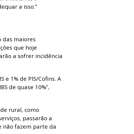
equar a isso.”
a das maiores
ções que hoje
rão a sofrer incidência
S e 1% de PIS/Cofins. A
IBS de quase 10%”,
ade rural, como
erviços, passarão a
e não fazem parte da