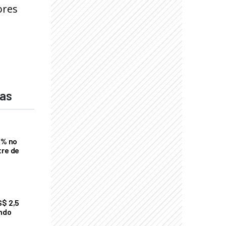
ores
das
2% no
tre de
S$ 2,5
undo