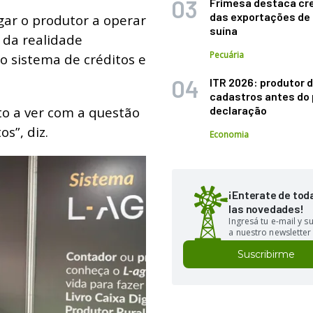
Frimesa destaca cr
das exportações de
gar o produtor a operar
suína
 da realidade
Pecuária
o sistema de créditos e
ITR 2026: produtor d
cadastros antes do 
to a ver com a questão
declaração
s”, diz.
Economia
¡Enterate de tod
las novedades!
Ingresá tu e-mail y 
a nuestro newsletter
Suscribirme