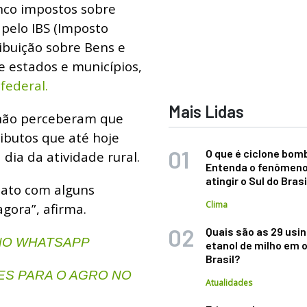
inco impostos sobre
 pelo IBS (Imposto
ribuição sobre Bens e
e estados e municípios,
federal.
Mais Lidas
 não perceberam que
ibutos que até hoje
O que é ciclone bom
 dia da atividade rural.
Entenda o fenômeno
atingir o Sul do Brasi
tato com alguns
Clima
gora”, afirma.
Quais são as 29 usi
 NO WHATSAPP
etanol de milho em 
Brasil?
S PARA O AGRO NO
Atualidades