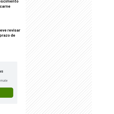
escimento
 carne
eve revisar
prazo de
as
sumate