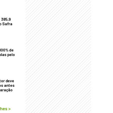
$ 385,9
o Safra
 100% de
las pelo
tor deve
os antes
laração
lhes
>