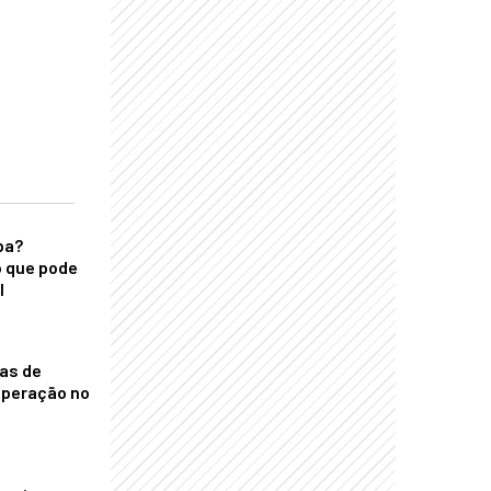
ba?
 que pode
l
nas de
operação no