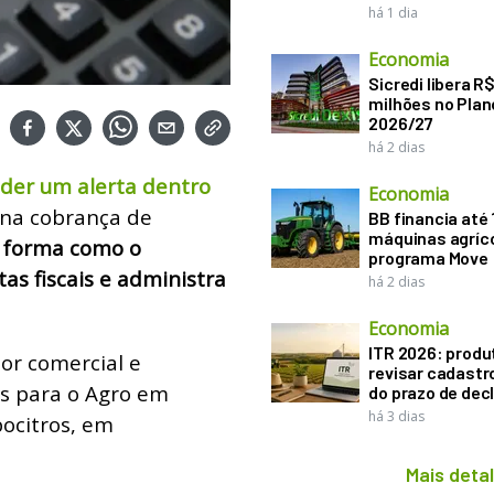
há 1 dia
Economia
Sicredi libera R
milhões no Plan
2026/27
há 2 dias
der um alerta dentro
Economia
 na cobrança de
BB financia até
máquinas agríco
a forma como o
programa Move
as fiscais e administra
há 2 dias
Economia
ITR 2026: produ
tor comercial e
revisar cadastr
as para o Agro em
do prazo de dec
há 3 dias
ocitros, em
Mais deta