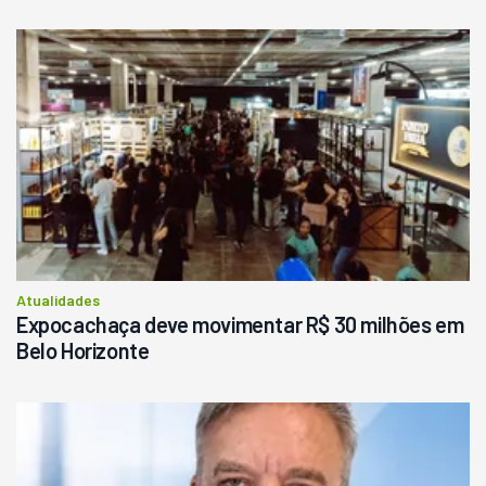
Usado
Pá Carregadeira Cat 966
Ano 1987
Londrina
R$
145.000
Consultar
Atualidades
Expocachaça deve movimentar R$ 30 milhões em
Belo Horizonte