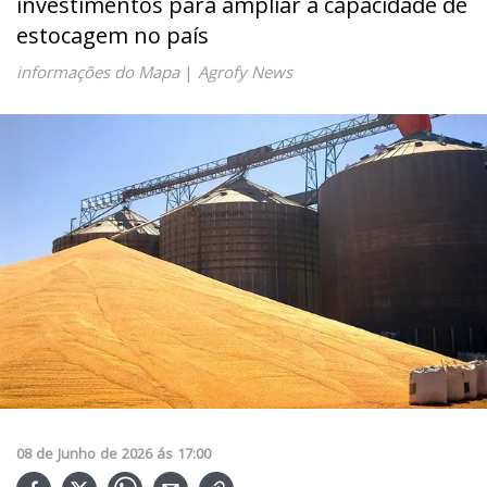
investimentos para ampliar a capacidade de
estocagem no país
informações do Mapa
|
Agrofy News
08
de
Junho
de
2026
ás
17:00