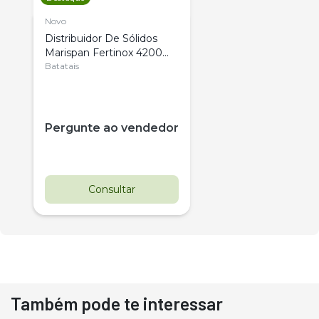
Novo
Distribuidor De Sólidos
Marispan Fertinox 4200
Citrus
Batatais
Pergunte ao vendedor
Consultar
Também pode te interessar
Destaque