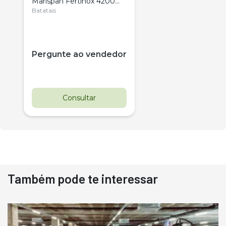
Marispan Fertinox 4200
Citrus
Batatais
Pergunte ao vendedor
Consultar
Também pode te interessar
Destaque
Usado
Pá Carregadeira Cat 966