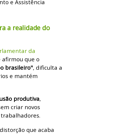
to e Assistência
ra a realidade do
rlamentar da
e afirmou que o
 brasileiro"
, dificulta a
rios e mantém
lusão produtiva
,
sem criar novos
s trabalhadores.
distorção que acaba