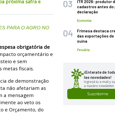
pa próxima safra e
ITR 2026: produtor d
cadastros antes do 
declaração
Economia
S PARA O AGRO NO
Frimesa destaca cr
das exportações de
suína
espesa obrigatória de
Pecuária
impacto orçamentário e
usteio e sem
metas fiscais.
¡Enterate de tod
las novedades!
cia de demonstração
Ingresá tu e-mail y 
a nuestro newsletter
ta não afetariam as
Suscribirme
com a mensagem
lmente ao veto os
to e Orçamento, do