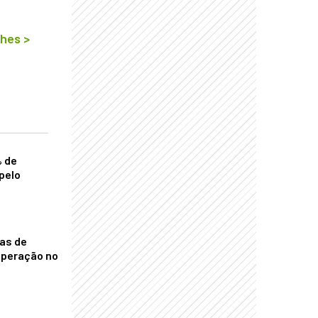
lhes
>
% de
pelo
nas de
operação no