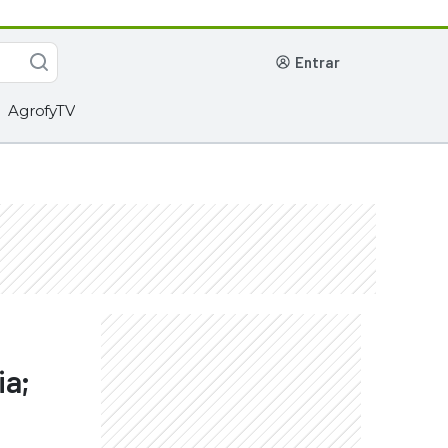
entrar
AgrofyTV
ia;