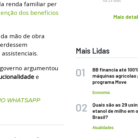
há 23 dias
da renda familiar per
enção dos benefícios
Mais deta
o da mão de obra
perdessem
Mais Lidas
ssistenciais.
 o governo argumentou
BB financia até 100
tucionalidade
e
máquinas agrícolas 
programa Move
Economia
 NO WHATSAPP
Quais são as 29 usi
etanol de milho em 
Brasil?
Atualidades