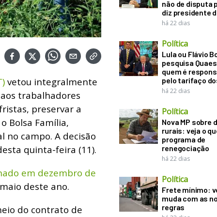
não de disputa p
diz presidente 
há 22 dias
Política
Lula ou Flávio B
pesquisa Quaes
quem é respons
T)
vetou integralmente
pelo tarifaço d
há 22 dias
 aos trabalhadores
ristas, preservar a
Política
o Bolsa Família,
Nova MP sobre d
rurais: veja o q
l no campo. A decisão
programa de
desta quinta-feira (11).
renegociação
há 22 dias
Senado em dezembro de
Política
maio deste ano.
Frete mínimo: v
muda com as n
regras
meio do contrato de