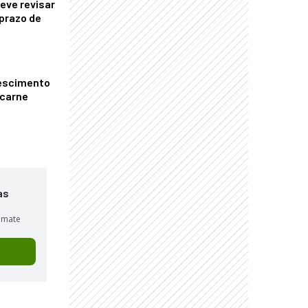
eve revisar
prazo de
escimento
 carne
as
sumate