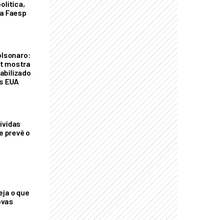
olítica,
da Faesp
olsonaro:
t mostra
abilizado
os EUA
ívidas
ue prevê o
eja o que
ovas