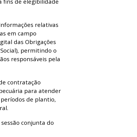
 fins de elegibilidade
nformações relativas
adas em campo
igital das Obrigações
eSocial), permitindo o
ãos responsáveis pela
de contratação
opecuária para atender
eríodos de plantio,
al.
m sessão conjunta do