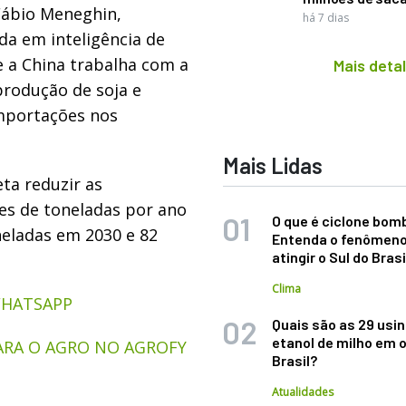
 Fábio Meneghin,
há 7 dias
da em inteligência de
 a China trabalha com a
Mais deta
produção de soja e
importações nos
Mais Lidas
eta reduzir as
es de toneladas por ano
O que é ciclone bom
eladas em 2030 e 82
Entenda o fenômeno
atingir o Sul do Brasi
Clima
WHATSAPP
Quais são as 29 usi
etanol de milho em 
ARA O AGRO NO AGROFY
Brasil?
Atualidades