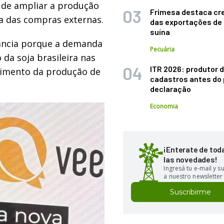
 de ampliar a produção
Frimesa destaca cr
a das compras externas.
das exportações de
suína
ância porque a demanda
Pecuária
 da soja brasileira nas
ITR 2026: produtor d
cimento da produção de
cadastros antes do 
declaração
Economia
¡Enterate de tod
las novedades!
Ingresá tu e-mail y 
a nuestro newsletter
Suscribirme