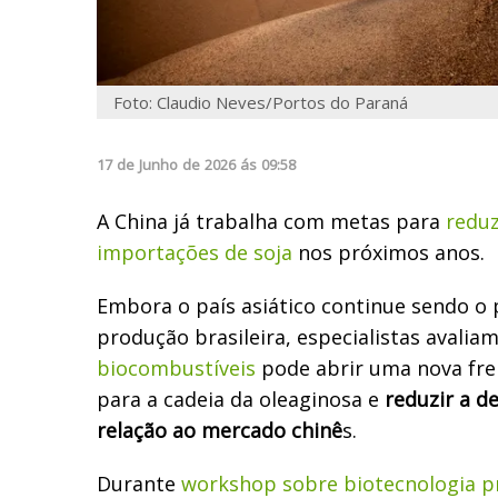
Foto: Claudio Neves/Portos do Paraná
17
de
Junho
de
2026
ás
09:58
A China já trabalha com metas para
reduz
importações de soja
nos próximos anos.
Embora o país asiático continue sendo o 
produção brasileira, especialistas avalia
biocombustíveis
pode abrir uma nova fre
para a cadeia da oleaginosa e
reduzir a d
relação ao mercado chinê
s.
Durante
workshop sobre biotecnologia 