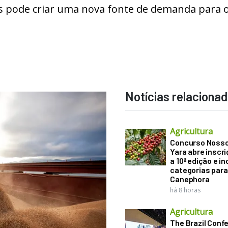
s pode criar uma nova fonte de demanda para 
Notícias relaciona
Agricultura
Concurso Noss
Yara abre inscr
a 10ª edição e in
categorias para
Canephora
há 8 horas
Agricultura
The Brazil Conf