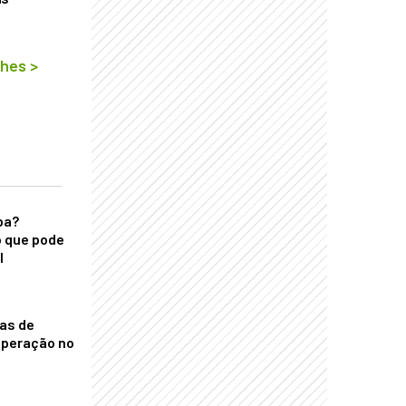
lhes
>
ba?
 que pode
l
nas de
operação no