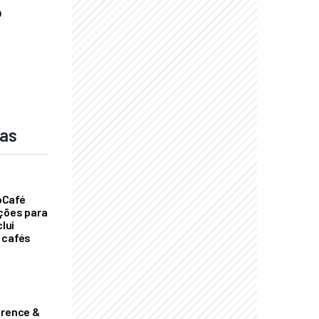
o
das
oCafé
ições para
clui
 cafés
erence &