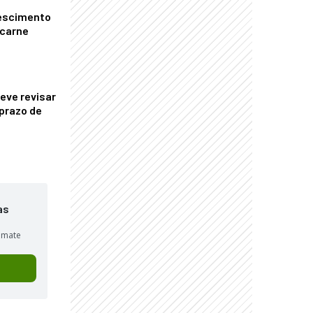
escimento
 carne
eve revisar
prazo de
as
sumate