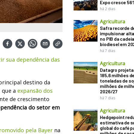
Expo cresce 56
há 2 dias
Agricultura
Safra recorde d
impulsionar alt
no PIB da cadeia
biodiesel em 20
há 7 dias
ir sua dependência das
Agricultura
Datagro projeta
185,6 milhões d
toneladas de soj
principal destino da
milhões de mil
m que a
expansão dos
2026/27
nte de crescimento
há 7 dias
ependência do setor em
Agricultura
Hedgepoint red
estimativa de s
global do café p
promovido pela Bayer
na
milhões de sac