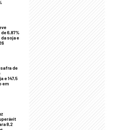
%
eve
a de 6,87%
 da soja e
26
 safra de
e
a e 147,5
ho em
uz
uperávit
ara 8,2
as