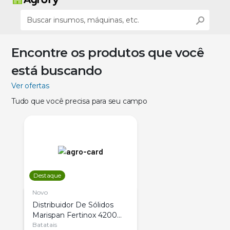
Encontre os produtos que você
está buscando
Ver ofertas
Tudo que você precisa para seu campo
Destaque
Novo
Distribuidor De Sólidos
Marispan Fertinox 4200
Citrus
Batatais