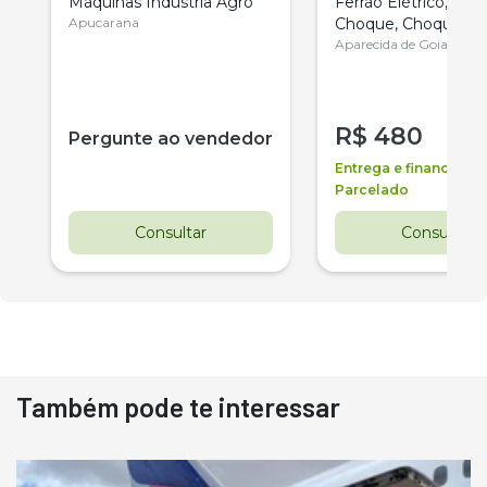
Máquinas Indústria Agro
Ferrão Elétrico, Ba
Apucarana
Choque, Choquead
Gado
Aparecida de Goiania
R$
480
Pergunte ao vendedor
Entrega e financiame
Parcelado
Consultar
Consultar
Também pode te interessar