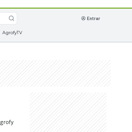
entrar
AgrofyTV
Agrofy