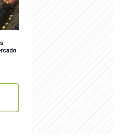
s 
rcado 