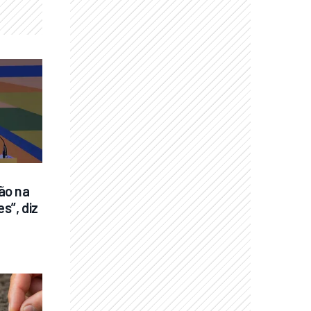
o na 
”, diz 