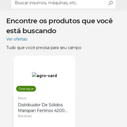
Encontre os produtos que você
está buscando
Ver ofertas
Tudo que você precisa para seu campo
Destaque
Novo
Distribuidor De Sólidos
Marispan Fertinox 4200
Citrus
Batatais