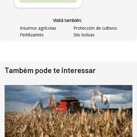
Visitá también:
Insumos agrícolas
Protección de cultivos
Fertilizantes
Silo bolsas
Destaque
Usado
Também pode te interessar
Pá Carregadeira Cat 966
Ano 1987
Londrina
R$
145.000
Consultar