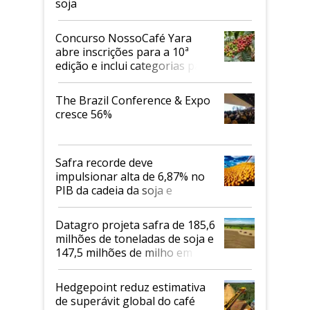
soja
Concurso NossoCafé Yara
abre inscrições para a 10ª
edição e inclui categorias para
cafés Canephora
The Brazil Conference & Expo
cresce 56%
Safra recorde deve
impulsionar alta de 6,87% no
PIB da cadeia da soja e
biodiesel em 2026
Datagro projeta safra de 185,6
milhões de toneladas de soja e
147,5 milhões de milho em
2026/27
Hedgepoint reduz estimativa
de superávit global do café