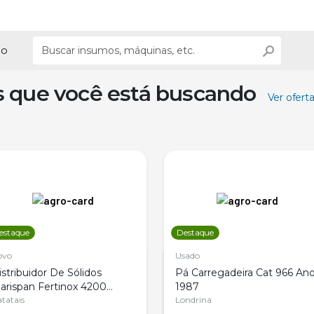
ão
s que você está buscando
Ver ofert
estaque
Destaque
ovo
Usado
istribuidor De Sólidos
Pá Carregadeira Cat 966 An
arispan Fertinox 4200
1987
itrus
tatais
Londrina