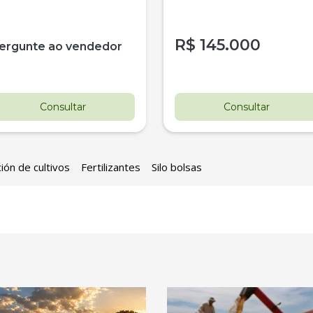
R$
145.000
ergunte ao vendedor
Consultar
Consultar
ión de cultivos
Fertilizantes
Silo bolsas
estaque
Destaque
ovo
Usado
istribuidor De Sólidos
Pá Carregadeira Cat 966 An
arispan Fertinox 4200
1987
itrus
tatais
Londrina