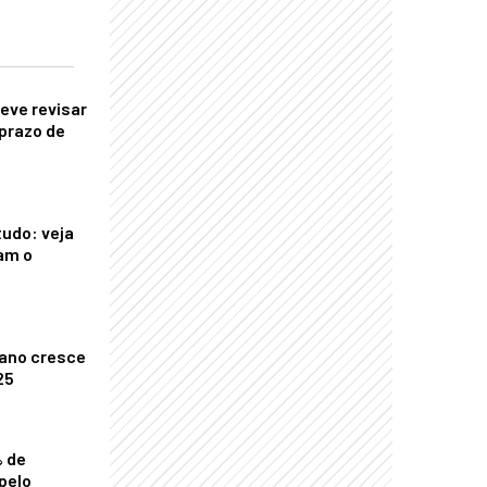
eve revisar
prazo de
tudo: veja
am o
ano cresce
25
% de
pelo