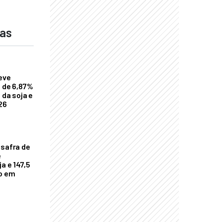
das
eve
a de 6,87%
 da soja e
26
 safra de
e
a e 147,5
ho em