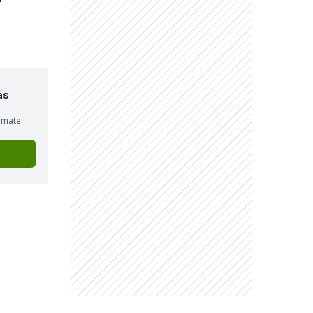
as
sumate