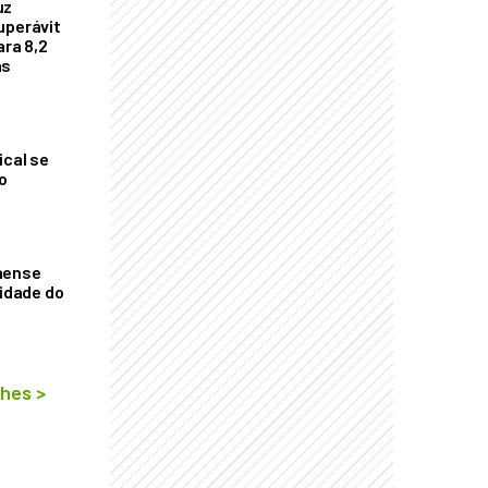
uz
uperávit
ara 8,2
as
ical se
o
aense
vidade do
lhes
>