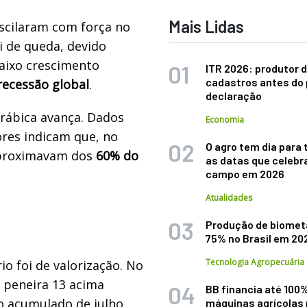
Mais Lidas
oscilaram com força no
i de queda, devido
aixo crescimento
ITR 2026: produtor d
cadastros antes do 
recessão global
.
declaração
 arábica avança. Dados
Economia
ores indicam que, no
O agro tem dia para 
aproximavam dos
60% do
as datas que celebr
campo em 2026
Atualidades
Produção de biomet
75% no Brasil em 20
Tecnologia Agropecuária
io foi de valorização. No
6 peneira 13 acima
BB financia até 100
o acumulado de julho.
máquinas agrícolas 