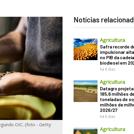
Notícias relaciona
Agricultura
Safra recorde d
impulsionar alt
no PIB da cadeia
biodiesel em 20
há 6 dias
Agricultura
Datagro projeta
185,6 milhões d
toneladas de soj
milhões de mil
2026/27
há 6 dias
gundo OIC. (foto - Getty
Agricultura