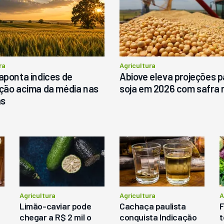
R$
145.000
ergunte ao vendedor
ra
Agricultura
aponta índices de
Abiove eleva projeções p
Consultar
Consultar
ção acima da média nas
soja em 2026 com safra 
as
Agricultura
Agricultura
A
Limão-caviar pode
Cachaça paulista
F
chegar a R$ 2 mil o
conquista Indicação
t