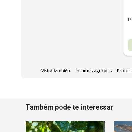
P
Visitá también:
Insumos agrícolas
Protecc
D
Também pode te interessar
N
D
M
C
Ba