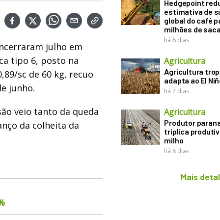
Hedgepoint red
estimativa de s
global do café p
milhões de sac
há 6 dias
ncerraram julho em
a tipo 6, posto na
Agricultura
Agricultura trop
0,89/sc de 60 kg, recuo
adapta ao El Niñ
de junho.
há 7 dias
ão veio tanto da queda
Agricultura
Produtor paran
nço da colheita da
triplica produti
milho
há 8 dias
Mais deta
6%