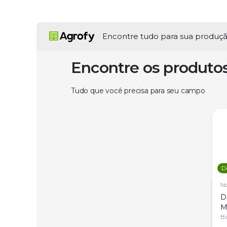
Encontre tudo para sua produç
Encontre os produto
Tudo que você precisa para seu campo
D
N
D
M
C
Ba