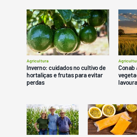
D
M
C
Ba
P
Agricultura
Agricultu
Inverno: cuidados no cultivo de
Conab 
hortaliças e frutas para evitar
vegeta
perdas
lavour