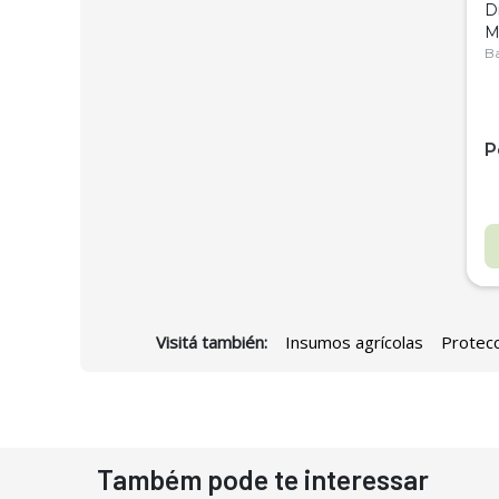
D
M
C
Ba
P
Visitá también:
Insumos agrícolas
Protecc
D
Também pode te interessar
N