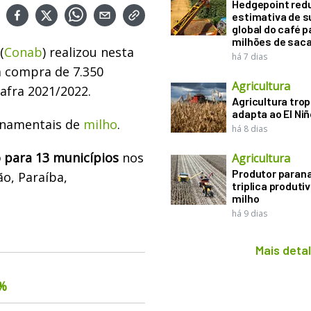
Hedgepoint red
estimativa de s
global do café p
milhões de sac
(
Conab
) realizou nesta
há 7 dias
a compra de 7.350
Agricultura
afra 2021/2022.
Agricultura trop
adapta ao El Niñ
rnamentais de
milho
.
há 8 dias
 para 13 municípios
nos
Agricultura
Produtor paran
ão, Paraíba,
triplica produti
milho
há 9 dias
Mais deta
6%