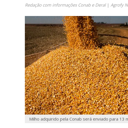
Redação com informações Conab e Deral
|
Agrofy 
Milho adquirido pela Conab será enviado para 13 mu