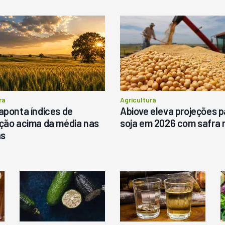
istribuidor De Sólidos
Pá Carregadeira Cat 966 An
arispan Fertinox 4200
1987
itrus
tatais
Londrina
R$
145.000
ergunte ao vendedor
ra
Agricultura
aponta índices de
Abiove eleva projeções p
Consultar
Consultar
ção acima da média nas
soja em 2026 com safra 
as