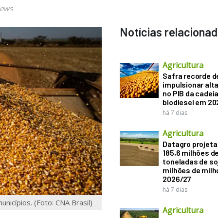
News
Notícias relaciona
Agricultura
Safra recorde d
impulsionar alt
no PIB da cadeia
biodiesel em 20
há 7 dias
Agricultura
Datagro projeta
185,6 milhões d
toneladas de soj
milhões de mil
2026/27
há 7 dias
nicípios. (Foto: CNA Brasil)
Agricultura