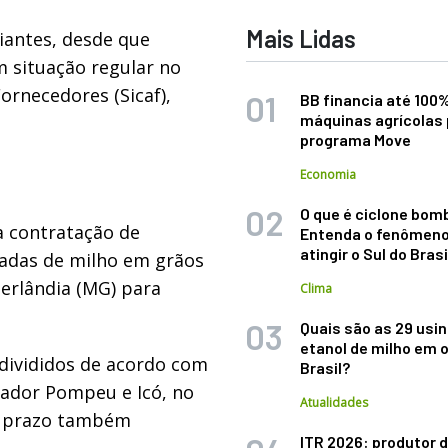
Mais Lidas
iantes, desde que
m situação regular no
rnecedores (Sicaf),
BB financia até 100
máquinas agrícolas 
programa Move
Economia
O que é ciclone bom
a contratação de
Entenda o fenômeno
atingir o Sul do Brasi
ladas de milho em grãos
berlândia (MG) para
Clima
Quais são as 29 usi
etanol de milho em 
 divididos de acordo com
Brasil?
nador Pompeu e Icó, no
Atualidades
 O prazo também
ITR 2026: produtor d