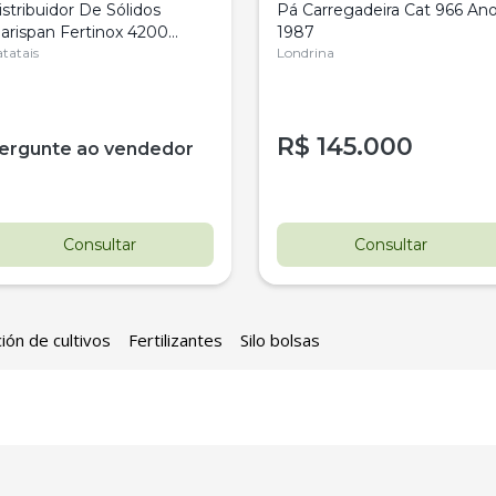
istribuidor De Sólidos
Pá Carregadeira Cat 966 An
arispan Fertinox 4200
1987
itrus
tatais
Londrina
R$
145.000
ergunte ao vendedor
Consultar
Consultar
ión de cultivos
Fertilizantes
Silo bolsas
estaque
Destaque
ovo
Usado