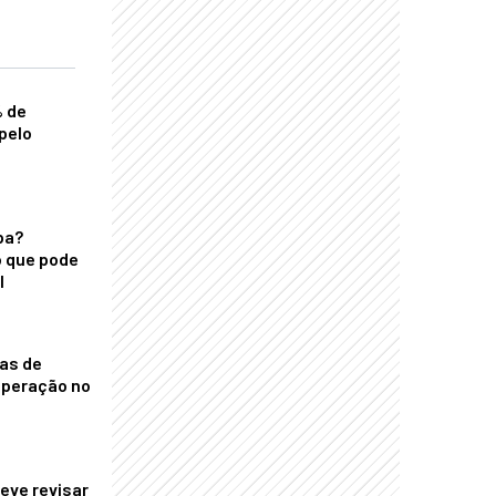
% de
pelo
ba?
 que pode
l
nas de
operação no
eve revisar