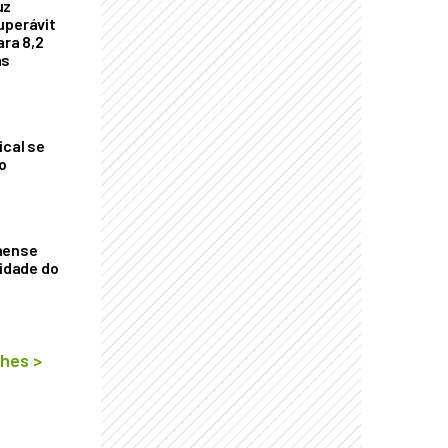
uz
uperávit
ara 8,2
as
ical se
o
aense
vidade do
lhes
>