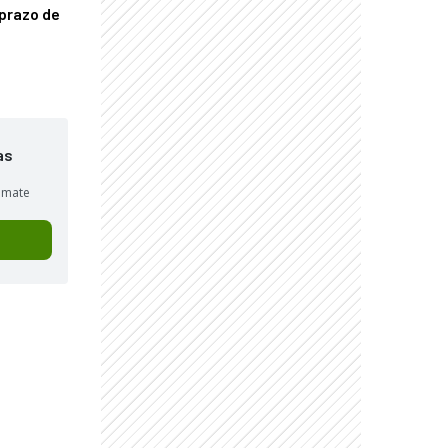
prazo de
as
sumate