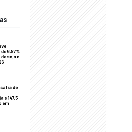
das
eve
a de 6,87%
 da soja e
26
 safra de
e
a e 147,5
ho em