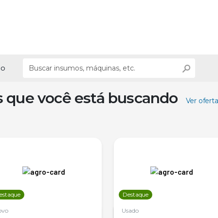
ão
s que você está buscando
Ver ofert
estaque
Destaque
ovo
Usado