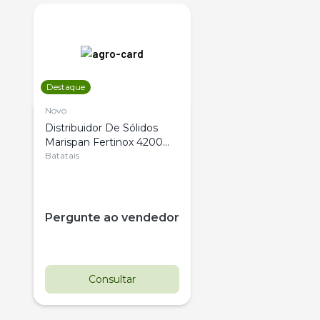
Destaque
Novo
Distribuidor De Sólidos
Marispan Fertinox 4200
Citrus
Batatais
Pergunte ao vendedor
Consultar