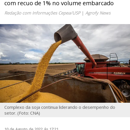
com recuo de 1% no volume embarcado
Redação com Informações Cepea/USP
|
Agrofy News
Complexo da soja continua liderando o desempenho do
setor. (Foto: CNA)
10
de
Agosto
de
2022
ás
17:21