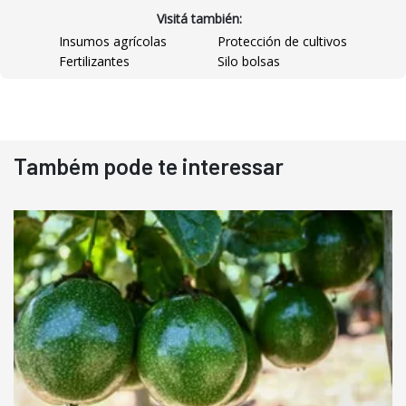
Visitá también:
Insumos agrícolas
Protección de cultivos
Fertilizantes
Silo bolsas
Destaque
Usado
Também pode te interessar
Pá Carregadeira Cat 966
Ano 1987
Londrina
R$
145.000
Consultar